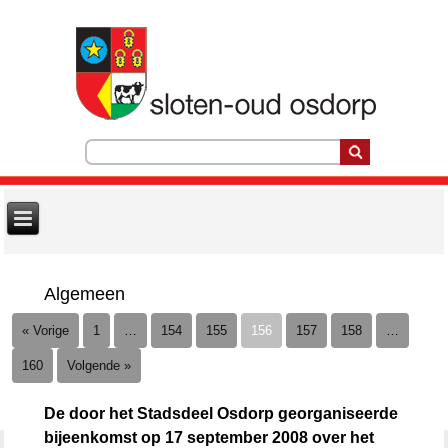
Algemeen
« Vorige
1
…
154
155
156
157
158
…
160
Volgende »
De door het Stadsdeel Osdorp georganiseerde
bijeenkomst op 17 september 2008 over het