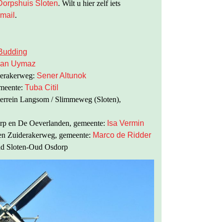
Dorpshuis Sloten
. Wilt u hier zelf iets
-mail
.
Budding
nan Uymaz
derakerweg:
Sener Altunok
emeente:
Tuba Citil
terrein Langsom / Slimmeweg (Sloten),
rp en De Oeverlanden, gemeente:
Isa Vermin
en Zuiderakerweg, gemeente:
Marco de Ridder
ad Sloten-Oud Osdorp