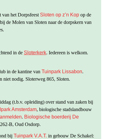
t van het Dorpsfeest
Sloten op z’n Kop
op de
ij de Molen van Sloten naar de dorpskern van
es.
chtend in de
Sloterkerk
. Iedereen is welkom.
lub in de kantine van
Tuinpark Lissabon
.
 niet nodig. Sloterweg 865, Sloten.
ddag (t.b.v. opleiding) over stand van zaken bij
lpark Amsterdam
, biologische stadslandbouw
anmelden
.
Biologische boerderij De
 262-B, Oud Osdorp.
ond bij
Tuinpark V.A.T.
in gebouw De Schakel: