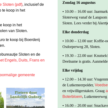
Zondag 16 augustus
 Sloten (pdf)
, inclusief de
o te koop in het
• 10.00 – 16.00 uur: Jaarmark
Sloterweg vanaf de Langsom b
Sloten. Lees verder bij Akertj
te koop in het
Molen van Sloten.
Elke donderdag
ro te koop bij Boerderij
• 10.00 – 12.00 uur: Koffie-o
en.
Osdorperweg 28, Sloten.
iebureautje Sloten en de
• 19.30 – 22.00 uur: Knutselc
het Engels, Duits, Frans en
Deelname is gratis. Aanmelden
Elke vrijdag
 voormalige gemeente
• 12.00 – 14.30 uur: Vragenmi
de Lutkemeerpolder,
Voedse
en vrijwilligerstaken. Graag
a
Boterbloem
, Lutkemeerweg
• 16.00 – 20.00 uur: Snackav