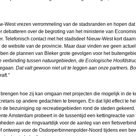
w-West vrezen verrommeling van de stadsranden en hopen dat d
 debatteren over de begroting van het ministerie van Economi
. Telefonisch contact met het stadsdeel Nieuw-West kort daarn
de website van de provincie. Maar daar vinden we geen actuel
en de plannen van Bleker grote gevolgen voor het buitengebi
e verbinding tussen natuurgebieden, de Ecologische Hoofdstru
gegaan. Dat valt gewoon niet uit te leggen aan onze partners. B
aft.”
 brengen hoe zij kan omgaan met projecten die mogelijk in de
etaris op andere gedachten te brengen. En dat lijkt effect te 
de bezuiniging op recreatiegebieden rond de steden gekeerd.
te Amsterdam probeert in de tussentijd een kettingreactie va
mheden aan de ringvaartdijk voor de aanleg van een fietsverb
ief ontwerp voor de Osdorperbinnenpolder-Noord tijdens een 