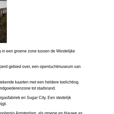
 in een groene zone tussen de Westelijke
ipperd gebied over, een openluchtmuseum van
kende kaarten met een heldere toelichting.
andgoederenzone tot stadsrand.
gasfabriek en Sugar City. Een stedelijk
jgt.
opoolregio Amsterdam, als groene en blauwe as