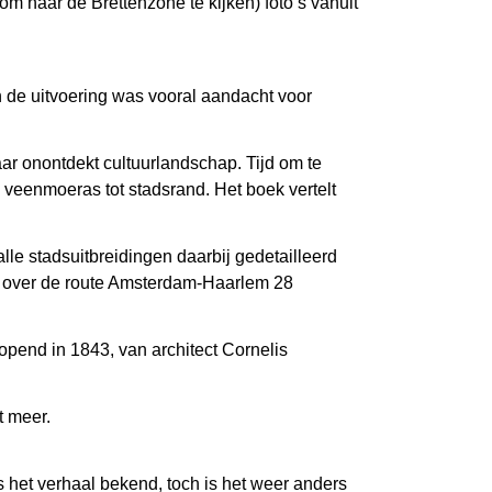
om naar de Brettenzone te kijken) foto’s vanuit
 de uitvoering was vooral aandacht voor
ar onontdekt cultuurlandschap. Tijd om te
 veenmoeras tot stadsrand. Het boek vertelt
le stadsuitbreidingen daarbij gedetailleerd
en over de route Amsterdam-Haarlem 28
eopend in 1843, van architect Cornelis
t meer.
 het verhaal bekend, toch is het weer anders