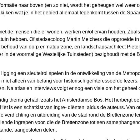
ormatie naar boven (en zo niet, wordt het geheugen wel weer 
 kijken wat je in het gebied allemaal tegenkomt tussen de Sp
met de mensen die er wonen, werken en/of ervan houden. Zoals N
stuin hebben. Of stadsecoloog Martin Melchers die opgroeide in
 het behoud van dorp en natuurzone, en landschapsarchitect Piete
in de voormalige Westelijke Tuinsteden) bezighoudt met de B
ligging een sleutelrol spelen in de ontwikkeling van de Metro
 niet alleen van belang voor historisch geïnteresseerde lezers,
 Na atlas en interviews volgt er nog een visie om het geheel 
uidig thema gehad, zoals het Amsterdamse Bos. Het herbergt ee
et is een schatkist van ingre- diënten, aldus de auteurs. Van 
 verdichting en uitbreiding van de stad rond de Brettenzone leid
hillende ingrepen voor, die de Brettenzone tot een samenhange
taande, aangesloten delen.