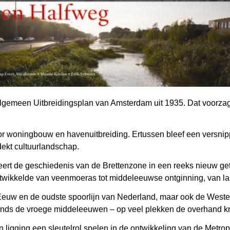
Algemeen Uitbreidingsplan van Amsterdam uit 1935. Dat voorzag
oor woningbouw en havenuitbreiding. Ertussen bleef een versn
dekt cultuurlandschap.
rt de geschiedenis van de Brettenzone in een reeks nieuw gete
ontwikkelde van veenmoeras tot middeleeuwse ontginning, van l
 Eeuw en de oudste spoorlijn van Nederland, maar ook de Wester
sinds de vroege middeleeuwen – op veel plekken de overhand kri
n ligging een sleutelrol spelen in de ontwikkeling van de Metr