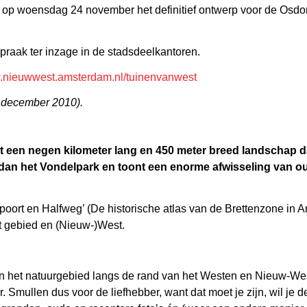
op woensdag 24 november het definitief ontwerp voor de Osdo
praak ter inzage in de stadsdeelkantoren.
nieuwwest.amsterdam.nl/tuinenvanwest
 december 2010).
 een negen kilometer lang en 450 meter breed landschap d
r dan het Vondelpark en toont een enorme afwisseling van ou
oort en Halfweg’ (De historische atlas van de Brettenzone in
it gebied en (Nieuw-)West.
n het natuurgebied langs de rand van het Westen en Nieuw-Wes
 Smullen dus voor de liefhebber, want dat moet je zijn, wil je de