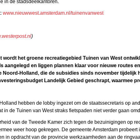
ge in de stadsdeelkantoren.
t:
www.nieuwwest.amsterdam.nl/tuinenvanwest
westerpost.nl
)
wordt het groene recreatiegebied Tuinen van West ontwikke
s aangelegd en liggen plannen klaar voor nieuwe routes en
 Noord-Holland, die de subsidies sinds november tijdelijk h
t Investeringsbudget Landelijk Gebied geschrapt, waarmee p
lland hebben de lobby ingezet om de staatssecretaris op ande
dat in de Tuinen van West straks fietspaden niet verder gaan omd
heid van de Tweede Kamer zich tegen de bezuinigingen op rec
ermee weer hoop gekregen. De gemeente Amsterdam probeert in 
n in opdracht van de provincie werkzaamheden aan de ringvaart