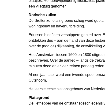
plaatjes. Honderdvijfendertig illustraties, pl
een vliegtuig genomen.
Dorische zuilen
De Brettenzone als groene scheg werd gepland
woningbouw en havenuitbreiding.
Ertussen bleef een versnipperd gebied over. 
ontdekken dus – aan de hand van deze historis
over de (nodige) dijkaanleg, de ontwikkeling 
Hoe Amsterdam tussen 1600 en 1800 uitgroeide
beschreven. Over de aanleg – langs de trekvaa
minuten deed en er vier treinen per dag reden
Al een jaar later werd een tweede spoor ernaas
Outshoorn.
Het eerste echte stationsgebouw van Nederland
Plattegrond
De liefhebber van de ontstaansgeschiedenis va