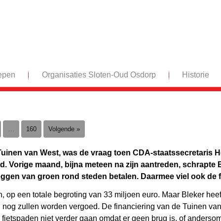
epen
Organisaties Sloten-Oud Osdorp
Historie
…
160
Volgende »
Tuinen van West, was de vraag toen CDA-staatssecretaris H
ad. Vorige maand, bijna meteen na zijn aantreden, schrapte 
eggen van groen rond steden betalen. Daarmee viel ook de 
en, op een totale begroting van 33 miljoen euro. Maar Bleker heef
 nog zullen worden vergoed. De financiering van de Tuinen van W
s fietspaden niet verder gaan omdat er geen brug is, of anders