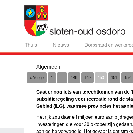
Thuis
Nieuws
Dorpsraad en werkgro
Algemeen
« Vorige
1
…
148
149
150
151
152
Gaat er nog iets van terechtkomen van de 
subsidieregeling voor recreatie rond de st
Gebied (ILG), waarmee provincies het aanl
Het rijk zou daar elf miljoen euro aan bijdrag
investeringen die voor 20 oktober zijn gedaan,
aanleg halverwege is. Het gevaar is dat strak