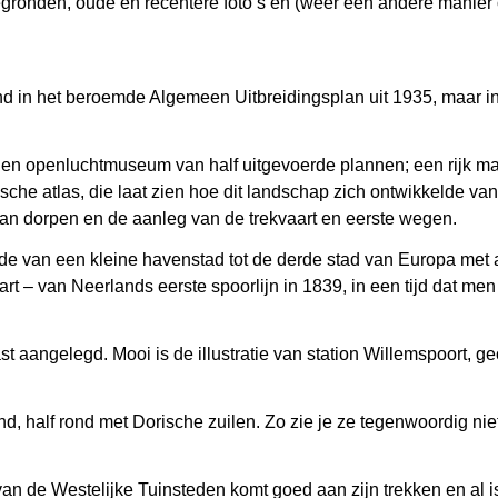
attegronden, oude en recentere foto’s én (weer een andere manier 
 in het beroemde Algemeen Uitbreidingsplan uit 1935, maar in
Een openluchtmuseum van half uitgevoerde plannen; een rijk ma
che atlas, die laat zien hoe dit landschap zich ontwikkelde van
van dorpen en de aanleg van de trekvaart en eerste wegen.
 van een kleine havenstad tot de derde stad van Europa met al
rt – van Neerlands eerste spoorlijn in 1839, in een tijd dat m
.
t aangelegd. Mooi is de illustratie van station Willemspoort, g
, half rond met Dorische zuilen. Zo zie je ze tegenwoordig nie
n de Westelijke Tuinsteden komt goed aan zijn trekken en al is