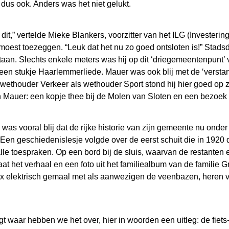
dus ook. Anders was het niet gelukt.
,” vertelde Mieke Blankers, voorzitter van het ILG (Investerin
r moest toezeggen. “Leuk dat het nu zo goed ontsloten is!” St
 staan. Slechts enkele meters was hij op dit ‘driegemeentenpunt’
een stukje Haarlemmerliede. Mauer was ook blij met de ‘verstand
 wethouder Verkeer als wethouder Sport stond hij hier goed op zi
Mauer: een kopje thee bij de Molen van Sloten en een bezoek 
s vooral blij dat de rijke historie van zijn gemeente nu onde
” Een geschiedenislesje volgde over de eerst schuit die in 1920
le toespraken. Op een bord bij de sluis, waarvan de restanten e
at het verhaal en een foto uit het familiealbum van de familie G
 elektrisch gemaal met als aanwezigen de veenbazen, heren va
t waar hebben we het over, hier in woorden een uitleg: de fiets