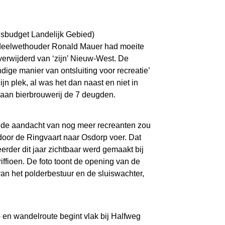
gsbudget Landelijk Gebied)
adsdeelwethouder Ronald Mauer had moeite
 verwijderd van ‘zijn’ Nieuw-West. De
ige manier van ontsluiting voor recreatie’
jn plek, al was het dan naast en niet in
aan bierbrouwerij de 7 deugden.
r de aandacht van nog meer recreanten zou
 door de Ringvaart naar Osdorp voer. Dat
erder dit jaar zichtbaar werd gemaakt bij
riffioen. De foto toont de opening van de
n het polderbestuur en de sluiswachter,
- en wandelroute begint vlak bij Halfweg