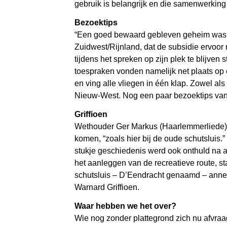
gebruik is belangrijk en die samenwerking 
Bezoektips
“Een goed bewaard gebleven geheim was dit
Zuidwest/Rijnland, dat de subsidie ervoo
tijdens het spreken op zijn plek te blijven
toespraken vonden namelijk net plaats op 
en ving alle vliegen in één klap. Zowel als
Nieuw-West. Nog een paar bezoektips van 
Griffioen
Wethouder Ger Markus (Haarlemmerliede) wa
komen, “zoals hier bij de oude schutsluis.
stukje geschiedenis werd ook onthuld na al
het aanleggen van de recreatieve route, sta
schutsluis – D’Eendracht genaamd – annex
Warnard Griffioen.
Waar hebben we het over?
Wie nog zonder plattegrond zich nu afvraag