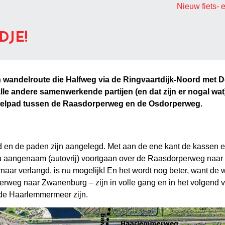
Nieuw fiets-
DJE!
s- en wandelroute die Halfweg via de Ringvaartdijk-Noord met
le andere samenwerkende partijen (en dat zijn er nogal wa
ndelpad tussen de Raasdorperweg en de Osdorperweg.
rd en de paden zijn aangelegd. Met aan de ene kant de kassen 
 aangenaam (autovrij) voortgaan over de Raasdorperweg naar
aar verlangd, is nu mogelijk! En het wordt nog beter, want de
rweg naar Zwanenburg – zijn in volle gang en in het volgend vo
 de Haarlemmermeer zijn.