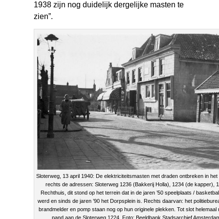
1938 zijn nog duidelijk dergelijke masten te
zien”.
Sloterweg, 13 april 1940: De elektriciteitsmasten met draden ontbreken in het 
rechts de adressen: Sloterweg 1236 (Bakkerij Holla), 1234 (de kapper), 
Rechthuis, dit stond op het terrein dat in de jaren ’50 speelplaats / basketb
werd en sinds de jaren ’90 het Dorpsplein is. Rechts daarvan: het politiebu
brandmelder en pomp staan nog op hun originele plekken. Tot slot helemaal 
pand aan de Sloterweg 1224. Foto: Beeldbank Stadsarchief Amsterda