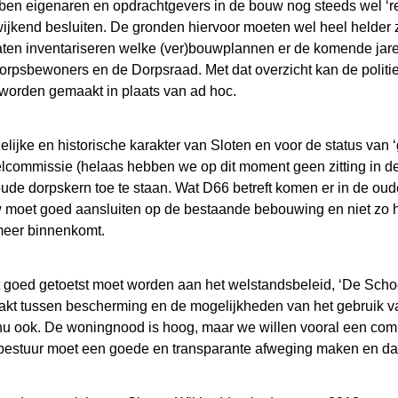
ben eigenaren en opdrachtgevers in de bouw nog steeds wel ‘re
wijkend besluiten. De gronden hiervoor moeten wel heel helder zi
 laten inventariseren welke (ver)bouwplannen er de komende jare
psbewoners en de Dorpsraad. Met dat overzicht kan de politie
 worden gemaakt in plaats van ad hoc.
elijke en historische karakter van Sloten en voor de status va
eelcommissie (helaas hebben we op dit moment geen zitting in d
e dorpskern toe te staan. Wat D66 betreft komen er in de oude 
 moet goed aansluiten op de bestaande bebouwing en niet zo 
meer binnenkomt.
 goed getoetst moet worden aan het welstandsbeleid, ‘De Sch
kt tussen bescherming en de mogelijkheden van het gebruik va
nu ook. De woningnood is hoog, maar we willen vooral een co
l)bestuur moet een goede en transparante afweging maken en da