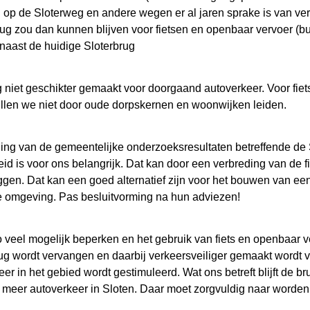
v. op de Sloterweg en andere wegen er al jaren sprake is van ve
ug zou dan kunnen blijven voor fietsen en openbaar vervoer (b
n naast de huidige Sloterbrug
g niet geschikter gemaakt voor doorgaand autoverkeer. Voor fie
illen we niet door oude dorpskernen en woonwijken leiden.
ning van de gemeentelijke onderzoeksresultaten betreffende de 
id is voor ons belangrijk. Dat kan door een verbreding van de 
gen. Dat kan een goed alternatief zijn voor het bouwen van ee
e omgeving. Pas besluitvorming na hun adviezen!
o veel mogelijk beperken en het gebruik van fiets en openbaar v
ug wordt vervangen en daarbij verkeersveiliger gemaakt wordt vo
 in het gebied wordt gestimuleerd. Wat ons betreft blijft de b
an meer autoverkeer in Sloten. Daar moet zorgvuldig naar worde