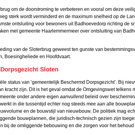
brug om de doorstroming te verbeteren en vooral om deze veilige
weg sterk wordt verminderd en de maximum snelheid op de Lan
amste ontsluiting voor bewoners uit Badhoevedorp richting de 
ken met gemeente Haarlemmermeer over ontsluiting van Badh
breding van de Sloterbrug geweest ten gunste van bestemmings
n, Boesingheliede en Hoofdvaart.
Dorpsgezicht Sloten
iële status van ‘gemeentelijk Beschermd Dorpsgezicht’. Bij nie
an kracht zijn. Dit is het geval omdat de Omgevingswet telken
emeente onder andere eigen
aanvullend
beleid over beschermi
 werkt in die tussentijd echter nog steeds mee aan alle bouwpla
ouwvolume en de bouwstijl van nieuwbouw. De politiek mag ec
iggende bouwplannen, die juridisch-technisch gezien zijn toege
 bij de omliggende bebouwing en die zorgen voor het behoud 