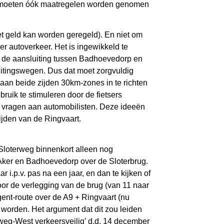
Er moeten óók maatregelen worden genomen
et geld kan worden geregeld). En niet om
er autoverkeer. Het is ingewikkeld te
r de aansluiting tussen Badhoevedorp en
luitingswegen. Dus dat moet zorgvuldig
aan beide zijden 30km-zones in te richten
ruik te stimuleren door de fietsers
te vragen aan automobilisten. Deze ideeën
den van de Ringvaart.
Sloterweg binnenkort alleen nog
Aker en Badhoevedorp over de Sloterbrug.
 i.p.v. pas na een jaar, en dan te kijken of
or de verlegging van de brug (van 11 naar
ngent-route over de A9 + Ringvaart (nu
 worden. Het argument dat dit zou leiden
weg-West verkeersveilig’ d.d. 14 december