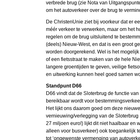
verbrede brug (zie Nota van Uitgangspunt
om het autoverkeer over de brug te vermin
De ChristenUnie ziet bij voorkeur dat er e
méér verkeer te verwerken, maar om het hui
regelen om de brug uitsluitend te bestem
(deels) Nieuw-West, en dat is een groot g
worden doorgerekend. Wel is het mogelijk
of een fietsstraat te maken van de hele Ni
langere groentijden te geven, veilige fiet
en uitwerking kunnen heel goed samen w
Standpunt D66
D66 vindt dat de Sloterbrug de functie va
bereikbaar wordt voor bestemmingsverkeer
Het lijkt ons daarom goed om deze nieuwe si
vernieuwing/verlegging van de Sloterbrug 
27 miljoen euro!) lijkt dit niet haalbaar e
alleen voor busverkeer) ook toegankelijk 
tot ‘ongewenste vermenging van autoverke