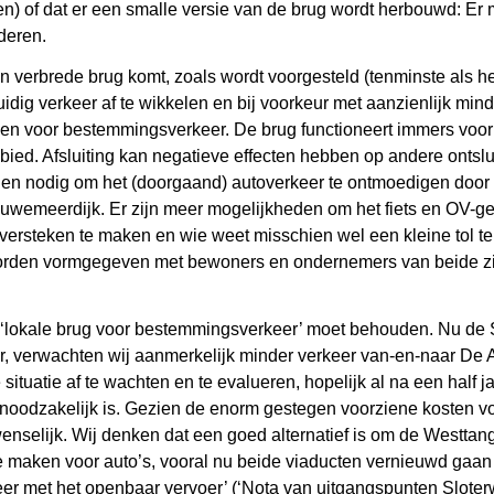
en) of dat er een smalle versie van de brug wordt herbouwd: 
deren.
en verbrede brug komt, zoals wordt voorgesteld (tenminste als h
dig verkeer af te wikkelen en bij voorkeur met aanzienlijk mind
men voor bestemmingsverkeer. De brug functioneert immers voo
ebied. Afsluiting kan negatieve effecten hebben op andere onts
 en nodig om het (doorgaand) autoverkeer te ontmoedigen door 
euwemeerdijk. Er zijn meer mogelijkheden om het fiets en OV-geb
soversteken te maken en wie weet misschien wel een kleine tol 
orden vormgegeven met bewoners en ondernemers van beide zij
n ‘lokale brug voor bestemmingsverkeer’ moet behouden. Nu de 
, verwachten wij aanmerkelijk minder verkeer van-en-naar De 
tuatie af te wachten en te evalueren, hopelijk al na een half jaar
noodzakelijk is. Gezien de enorm gestegen voorziene kosten vo
n wenselijk. Wij denken dat een goed alternatief is om de Westta
te maken voor auto’s, vooral nu beide viaducten vernieuwd gaan
er met het openbaar vervoer’ (‘Nota van uitgangspunten Sloter