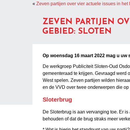
«
Zeven partijen over vier actuele issues in he
ZEVEN PARTIJEN OV
GEBIED: SLOTEN
Op woensdag 16 maart 2022 mag u uw s
De werkgroep Publiciteit Sloten-Oud Osdor
gemeenteraad te krijgen. Gevraagd werd of 
West spelen. Zeven partijen wilden hiera
en de VVD over twee onderwerpen die op 
Sloterbrug
De Sloterbrug is aan vervanging toe. Er is
behouden of dat de brug straks meer verkee
* Wat is hierin het standpunt van uw partij?