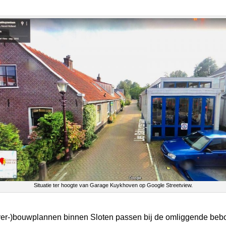
Situatie ter hoogte van Garage Kuykhoven op Google Streetview.
e (ver-)bouwplannen binnen Sloten passen bij de omliggende beb