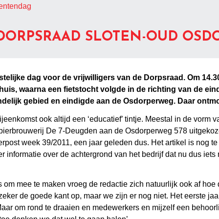
mentendag
 DORPSRAAD SLOTEN-OUD OSD
telijke dag voor de vrijwilligers van de Dorpsraad. Om 14.3
orpshuis, waarna een fietstocht volgde in de richting van de 
andelijk gebied en eindigde aan de Osdorperweg. Daar ontmo
jeenkomst ook altijd een ‘educatief’ tintje. Meestal in de vorm 
de bierbrouwerij De 7-Deugden aan de Osdorperweg 578 uitgekoz
rpost week 39/2011, een jaar geleden dus. Het artikel is nog te
r informatie over de achtergrond van het bedrijf dat nu dus iet
k is om mee te maken vroeg de redactie zich natuurlijk ook af h
t zeker de goede kant op, maar we zijn er nog niet. Het eerste j
. Maar om rond te draaien en medewerkers en mijzelf een behoorl