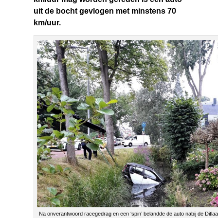
uit de bocht gevlogen met minstens 70
km/uur.
Na onverantwoord racegedrag en een ‘spin’ belandde de auto nabij de Ditla