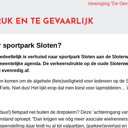
Vereniging “De Oev
RUK EN TE GEVAARLIJK
ar sportpark Sloten?
eeltelijk is verhuisd naar sportpark Sloten aan de Sloterwe
emeentelijke agenda. De verkeersdrukte op de oude Sloterw
t evenredig af.
 komen om de algehele (fiets)veiligheid voor íedereen op de S
iets. Niet dus! Het lijkt erop dat men kiest voor lapmiddelen
duur!) fietspad net buiten de dorpskern? Deze ‘achteringang va
erstand oproept: “Dan krijgen we nóg meer asociale wielrenners
penstelling daar leidt nu al tot valpartijen, (parkeer)overlast en