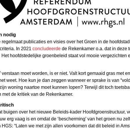
n nodig
egelmaat publicaties en visies over het Groen in de hoofdsta
riteria. In 2021
concludeerde
de Rekenkamer o.a. dat in deze t
et hoofdstedelijke groenbeleid staat vol mooie vergezichten en
’ verstaan moet worden, is er niet. Valt kort gemaaid gras met
et weet. Hoe kun je dan zeggen wanneer er sprake is van “vold
ijn woning naartoe moet kunnen lopen? Terwijl dit toch toetsba
n met de kritiek van de Rekenkamer.
ritisch
buigen over het nieuwe Beleids-kader Hoofdgroenstructuur, vol
uw erg vaag is en omdat de ‘bescherming’ van het groen nu zelfs
S: “Laten we met zijn allen voorkomen dat dit beleid in Ams