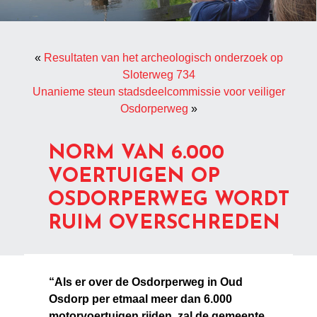
«
Resultaten van het archeologisch onderzoek op
Sloterweg 734
Unanieme steun stadsdeelcommissie voor veiliger
Osdorperweg
»
NORM VAN 6.000
VOERTUIGEN OP
OSDORPERWEG WORDT
RUIM OVERSCHREDEN
“Als er over de Osdorperweg in Oud
Osdorp per etmaal meer dan 6.000
motorvoertuigen rijden, zal de gemeente