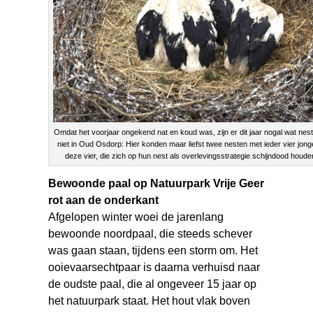
Omdat het voorjaar ongekend nat en koud was, zijn er dit jaar nogal wat ne
niet in Oud Osdorp: Hier konden maar liefst twee nesten met ieder vier jon
deze vier, die zich op hun nest als overlevingsstrategie schijndood houden
Bewoonde paal op Natuurpark Vrije Geer
rot aan de onderkant
Afgelopen winter woei de jarenlang
bewoonde noordpaal, die steeds schever
was gaan staan, tijdens een storm om. Het
ooievaarsechtpaar is daarna verhuisd naar
de oudste paal, die al ongeveer 15 jaar op
het natuurpark staat. Het hout vlak boven