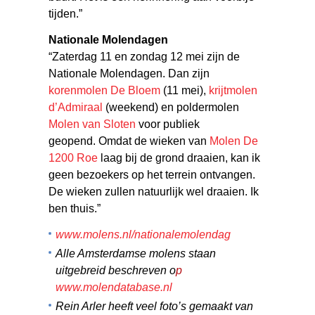
tijden.”
Nationale Molendagen
“Zaterdag 11 en zondag 12 mei zijn de
Nationale Molendagen. Dan zijn
korenmolen De Bloem
(11 mei),
krijtmolen
d’Admiraal
(weekend) en poldermolen
Molen van Sloten
voor publiek
geopend.
Omdat de wieken van
Molen De
1200 Roe
laag bij de grond draaien, kan ik
geen bezoekers op het terrein ontvangen.
De wieken zullen natuurlijk wel draaien. Ik
ben thuis.”
www.molens.nl/nationalemolendag
Alle Amsterdamse molens staan
uitgebreid beschreven o
p
www.molendatabase.nl
Rein Arler heeft veel foto’s gemaakt van