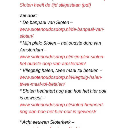
Sloten heeft de tijd stilgestaan (pdf)
Zie ook:
* De banpaal van Sloten –
www.slotenoudosdorp.nl/de-banpaal-van-
sloten/
* Mijn plek: Sloten – het oudste dorp van
Amsterdam –
www.slotenoudosdorp.nl/mijn-plek-sloten-
het-oudste-dorp-van-amsterdam/
* Vliegtuig halen, twee maal tol betalen –
www.slotenoudosdorp.nl/vliegtuig-halen-
twee-maal-tol-betalen/
* Sloten herinnert nog aan hoe het hier ooit
is geweest –
www.slotenoudosdorp.nl/sloten-herinnert-
nog-aan-hoe-het-hier-ooit-is-geweest/
* Acht eeuwen Sloterkerk –