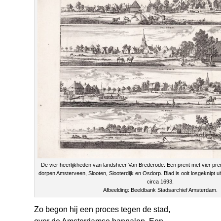
De vier heerlijkheden van landsheer Van Brederode. Een prent met vier pre
dorpen Amsterveen, Slooten, Slooterdijk en Osdorp. Blad is ooit losgeknipt 
circa 1693.
Afbeelding: Beeldbank Stadsarchief Amsterdam.
Zo begon hij een proces tegen de stad,