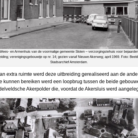
Wees- en Armenhuis van de voormalige gemeente Sloten – verzorgingstehuis voor bejaarde
reiding; verenigingsgebouwtje op nr. 14; gezien vanaf Nieuwe Akerweg; april 1969. Foto: Beel
Stadsarchief Amsterdam.
an extra ruimte werd deze uitbreiding gerealiseerd aan de ander
e kunnen bereiken werd een loopbrug tussen de beide gebouwen
elveldsche Akerpolder die, voordat de Akersluis werd aangelegd