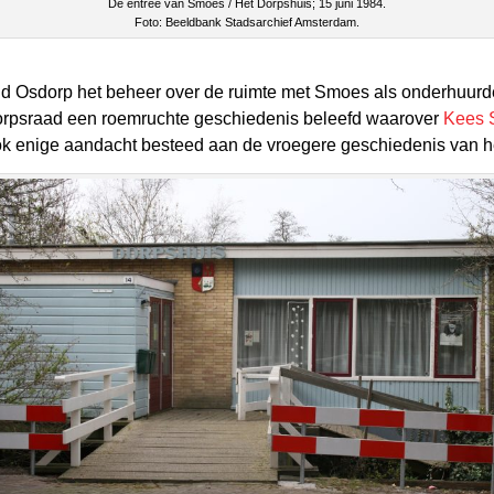
De entree van Smoes / Het Dorpshuis; 15 juni 1984.
Foto: Beeldbank Stadsarchief Amsterdam.
 Osdorp het beheer over de ruimte met Smoes als onderhuurder.
rpsraad een roemruchte geschiedenis beleefd waarover
Kees 
 ook enige aandacht besteed aan de vroegere geschiedenis van 