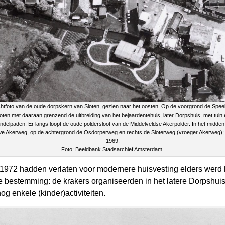
htfoto van de oude dorpskern van Sloten, gezien naar het oosten. Op de voorgrond de Speel
oten met daaraan grenzend de uitbreiding van het bejaardentehuis, later Dorpshuis, met tuin
ndelpaden. Er langs loopt de oude poldersloot van de Middelveldse Akerpolder. In het midden
e Akerweg, op de achtergrond de Osdorperweg en rechts de Sloterweg (vroeger Akerweg);
1969.
Foto: Beeldbank Stadsarchief Amsterdam.
1972 hadden verlaten voor modernere huisvesting elders werd h
 bestemming: de krakers organiseerden in het latere Dorpshuis
g enkele (kinder)activiteiten.