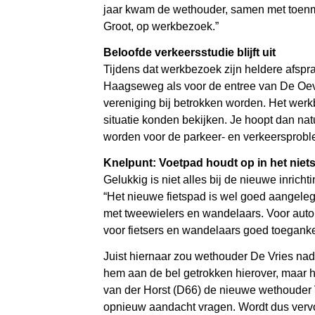
jaar kwam de wethouder, samen met toenmal
Groot, op werkbezoek.”
Beloofde verkeersstudie blijft uit
Tijdens dat werkbezoek zijn heldere afsp
Haagseweg als voor de entree van De Oeve
vereniging bij betrokken worden. Het wer
situatie konden bekijken. Je hoopt dan nat
worden voor de parkeer- en verkeersproble
Knelpunt: Voetpad houdt op in het niet
Gelukkig is niet alles bij de nieuwe inrich
“Het nieuwe fietspad is wel goed aangelegd
met tweewielers en wandelaars. Voor auto’s
voor fietsers en wandelaars goed toegankel
Juist hiernaar zou wethouder De Vries nade
hem aan de bel getrokken hierover, maar het
van der Horst (D66) de nieuwe wethouder V
opnieuw aandacht vragen. Wordt dus verv