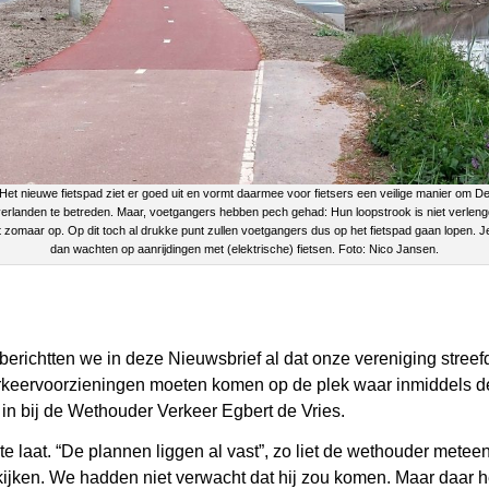
Het nieuwe fietspad ziet er goed uit en vormt daarmee voor fietsers een veilige manier om D
erlanden te betreden. Maar, voetgangers hebben pech gehad: Hun loopstrook is niet verleng
 zomaar op. Op dit toch al drukke punt zullen voetgangers dus op het fietspad gaan lopen. J
dan wachten op aanrijdingen met (elektrische) fietsen. Foto: Nico Jansen.
 berichtten we in deze Nieuwsbrief al dat onze vereniging stree
rkeervoorzieningen moeten komen op de plek waar inmiddels de
 in bij de Wethouder Verkeer Egbert de Vries.
 laat. “De plannen liggen al vast”, zo liet de wethouder metee
jken. We hadden niet verwacht dat hij zou komen. Maar daar he