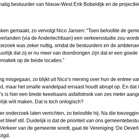
ig bestuurder van Nieuw-West Erik Bobeldijk en de projectleid
raken gemaakt, zo vervolgt Nico Jansen: “Toen beloofde de gem
rlanden (via de Anderlechtlaan) een verkeersstudie zou worde
kbezoek was zeker nuttig, omdat de bestuurders en de ambtena
uurlijk dat zij er nu meer van doordrongen zijn dat er een goed
matiek op de beide locaties.”
s
ting misgegaan, zo blijkt uit Nico’s mening over hun de entree v
, maar het smalle wandelpad ernaast houdt abrupt op. En dat is
 is hier een brede tweebaans asfaltstrook van zes meter aangel
ijk wilt maken. Dat is toch onlogisch?
r onderzoek laten verrichten, zo beloofde hij. Na die toezegging
 bleef stil. Duidelijk is dat de prioriteit van ons gemeentebest
erkeer van de gemeente wordt, gaat de Vereniging ‘De Oeverlan
olgd.