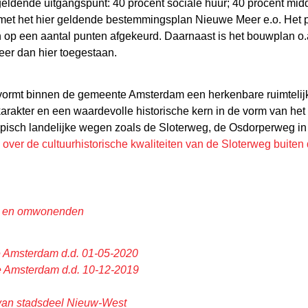
geldende uitgangspunt: 40 procent sociale huur; 40 procent mid
jd met het hier geldende bestemmingsplan Nieuwe Meer e.o. Het p
 op een aantal punten afgekeurd. Daarnaast is het bouwplan o.a
eer dan hier toegestaan.
vormt binnen de gemeente Amsterdam een herkenbare ruimtelijke
h karakter en een waardevolle historische kern in de vorm van h
typisch landelijke wegen zoals de Sloterweg, de Osdorperweg 
 over de cultuurhistorische kwaliteiten van de Sloterweg buiten
ad en omwonenden
te Amsterdam d.d. 01-05-2020
te Amsterdam d.d. 10-12-2019
 van stadsdeel Nieuw-West