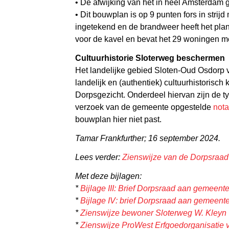
• De afwijking van het in heel Amsterdam 
• Dit bouwplan is op 9 punten fors in stri
ingetekend en de brandweer heeft het plan
voor de kavel en bevat het 29 woningen m
Cultuurhistorie Sloterweg beschermen
Het landelijke gebied Sloten-Oud Osdorp 
landelijk en (authentiek) cultuurhistorisc
Dorpsgezicht. Onderdeel hiervan zijn de 
verzoek van de gemeente opgestelde
nota
bouwplan hier niet past.
Tamar Frankfurther; 16 september 2024.
Lees verder:
Zienswijze van de Dorpsra
Met deze bijlagen:
*
Bijlage III: Brief Dorpsraad aan gemeen
*
Bijlage IV: brief Dorpsraad aan gemeen
*
Zienswijze bewoner Sloterweg W. Kleyn
*
Zienswijze ProWest Erfgoedorganisatie