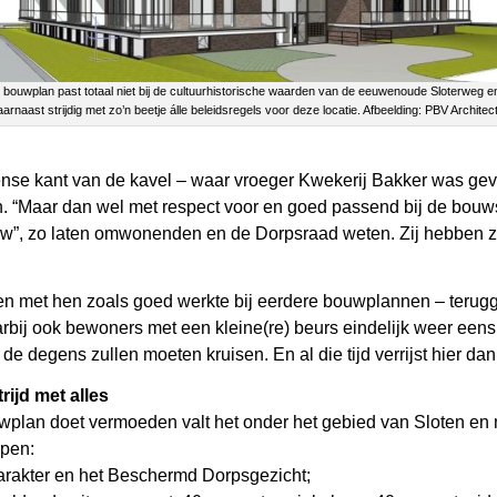
t bouwplan past totaal niet bij de cultuurhistorische waarden van de eeuwenoude Sloterweg en
arnaast strijdig met zo’n beetje álle beleidsregels voor deze locatie. Afbeelding: PBV Architec
nse kant van de kavel – waar vroeger Kwekerij Bakker was gev
 “Maar dan wel met respect voor en goed passend bij de bouwst
, zo laten omwonenden en de Dorpsraad weten. Zij hebben zi
en met hen zoals goed werkte bij eerdere bouwplannen – terugg
bij ook bewoners met een kleine(re) beurs eindelijk weer eens
r de degens zullen moeten kruisen. En al die tijd verrijst hier 
rijd met alles
ouwplan doet vermoeden valt het onder het gebied van Sloten en
rpen:
 karakter en het Beschermd Dorpsgezicht;