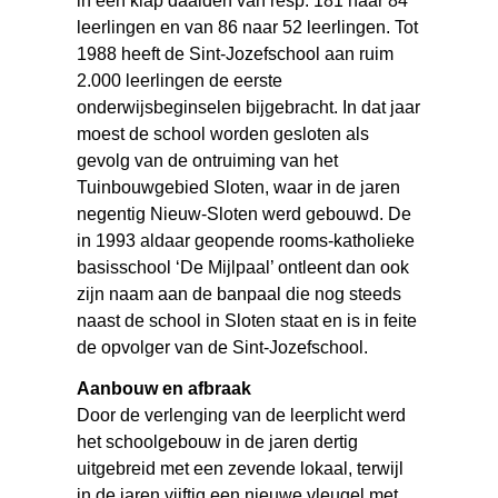
in één klap daalden van resp. 181 naar 84
leerlingen en van 86 naar 52 leerlingen. Tot
1988 heeft de Sint-Jozefschool aan ruim
2.000 leerlingen de eerste
onderwijsbeginselen bijgebracht. In dat jaar
moest de school worden gesloten als
gevolg van de ontruiming van het
Tuinbouwgebied Sloten, waar in de jaren
negentig Nieuw-Sloten werd gebouwd. De
in 1993 aldaar geopende rooms-katholieke
basisschool ‘De Mijlpaal’ ontleent dan ook
zijn naam aan de banpaal die nog steeds
naast de school in Sloten staat en is in feite
de opvolger van de Sint-Jozefschool.
Aanbouw en afbraak
Door de verlenging van de leerplicht werd
het schoolgebouw in de jaren dertig
uitgebreid met een zevende lokaal, terwijl
in de jaren vijftig een nieuwe vleugel met