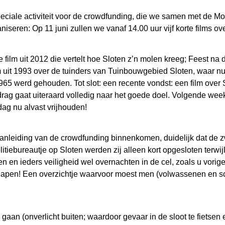
ciale activiteit voor de crowdfunding, die we samen met de Mo
eren: Op 11 juni zullen we vanaf 14.00 uur vijf korte films ove
film uit 2012 die vertelt hoe Sloten z’n molen kreeg; Feest na de
m uit 1993 over de tuinders van Tuinbouwgebied Sloten, waar nu
1965 werd gehouden. Tot slot: een recente vondst: een film ove
edrag gaat uiteraard volledig naar het goede doel. Volgende week
ag nu alvast vrijhouden!
 aanleiding van de crowdfunding binnenkomen, duidelijk dat de
litiebureautje op Sloten werden zij alleen kort opgesloten terwi
 en ieders veiligheid wel overnachten in de cel, zoals u vorig
slapen! Een overzichtje waarvoor moest men (volwassenen en sc
gaan (onverlicht buiten; waardoor gevaar in de sloot te fietsen 