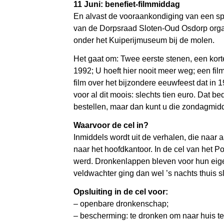
11 Juni: benefiet-filmmiddag
En alvast de vooraankondiging van een spe
van de Dorpsraad Sloten-Oud Osdorp organis
onder het Kuiperijmuseum bij de molen.
Het gaat om: Twee eerste stenen, een korte 
1992; U hoeft hier nooit meer weg; een fil
film over het bijzondere eeuwfeest dat in 
voor al dit moois: slechts tien euro. Dat b
bestellen, maar dan kunt u die zondagmidd
Waarvoor de cel in?
Inmiddels wordt uit de verhalen, die naar
naar het hoofdkantoor. In de cel van het Po
werd. Dronkenlappen bleven voor hun eigen
veldwachter ging dan wel ’s nachts thuis 
Opsluiting in de cel voor:
– openbare dronkenschap;
– bescherming: te dronken om naar huis te 