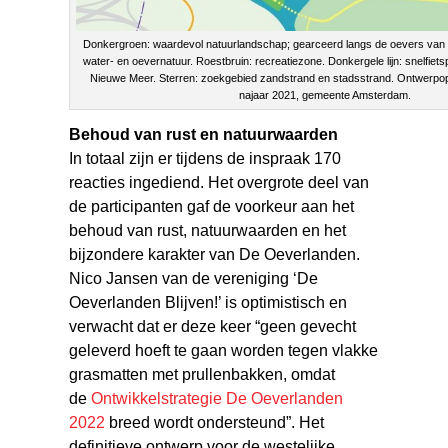
Donkergroen: waardevol natuurlandschap; gearceerd langs de oevers van
water- en oevernatuur. Roestbruin: recreatiezone. Donkergele lijn: snelfietsp
Nieuwe Meer. Sterren: zoekgebied zandstrand en stadsstrand. Ontwerp
najaar 2021, gemeente Amsterdam.
Behoud van rust en natuurwaarden
In totaal zijn er tijdens de inspraak 170
reacties ingediend. Het overgrote deel van
de participanten gaf de voorkeur aan het
behoud van rust, natuurwaarden en het
bijzondere karakter van De Oeverlanden.
Nico Jansen van de vereniging ‘De
Oeverlanden Blijven!’ is optimistisch en
verwacht dat er deze keer “geen gevecht
geleverd hoeft te gaan worden tegen vlakke
grasmatten met prullenbakken, omdat
de
Ontwikkelstrategie De Oeverlanden
2022
breed wordt ondersteund”. Het
definitieve ontwerp voor de westelijke