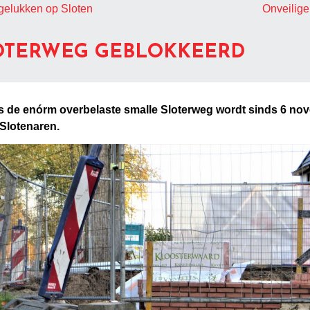
gelukken op Sloten
Onveilig
OTERWEG GEBLOKKEERD
s de enórm overbelaste smalle Sloterweg wordt sinds 6 no
Slotenaren.