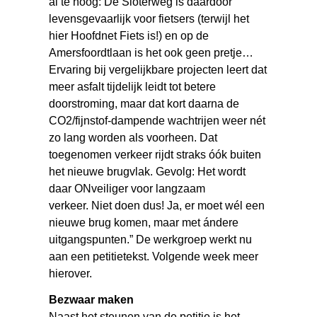
al te hoog: De Sloterweg is daardoor
levensgevaarlijk voor fietsers (terwijl het
hier Hoofdnet Fiets is!) en op de
Amersfoordtlaan is het ook geen pretje…
Ervaring bij vergelijkbare projecten leert dat
meer asfalt tijdelijk leidt tot betere
doorstroming, maar dat kort daarna de
CO2/fijnstof-dampende wachtrijen weer nét
zo lang worden als voorheen. Dat
toegenomen verkeer rijdt straks óók buiten
het nieuwe brugvlak. Gevolg: Het wordt
daar ONveiliger voor langzaam
verkeer. Niet doen dus! Ja, er moet wél een
nieuwe brug komen, maar met ándere
uitgangspunten.” De werkgroep werkt nu
aan een petitietekst. Volgende week meer
hierover.
Bezwaar maken
Naast het steunen van de petitie is het