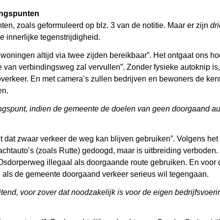
gangspunten
n, zoals geformuleerd op blz. 3 van de notitie. Maar er zijn
dr
 innerlijke tegenstrijdigheid.
oningen altijd via twee zijden bereikbaar”. Het ontgaat ons hoe
ie van verbindingsweg zal vervullen”. Zonder fysieke autoknip i
verkeer. En met camera’s zullen bedrijven en bewoners de ke
en.
angspunt, indien de gemeente de doelen van geen doorgaand au
ht dat zwaar verkeer de weg kan blijven gebruiken”. Volgens he
chtauto’s (zoals Rutte) gedoogd, maar is uitbreiding verboden.
 Osdorperweg illegaal als doorgaande route gebruiken. En voor 
ren, als de gemeente doorgaand verkeer serieus wil tegengaan.
luitend, voor zover dat noodzakelijk is voor de eigen bedrijfsvo