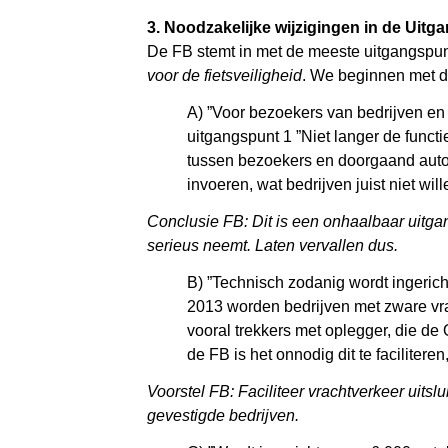
3. Noodzakelijke wijzigingen in de Uit
De FB stemt in met de meeste uitgangspunte
voor de fietsveiligheid
. We beginnen met de
A) ”Voor bezoekers van bedrijven en w
uitgangspunt 1 ”Niet langer de funct
tussen bezoekers en doorgaand auto
invoeren, wat bedrijven juist niet will
Conclusie FB: Dit is een onhaalbaar uitg
serieus neemt. Laten vervallen dus.
B) ”Technisch zodanig wordt ingeric
2013 worden bedrijven met zware vra
vooral trekkers met oplegger, die de
de FB is het onnodig dit te facilite
Voorstel FB: Faciliteer vrachtverkeer uits
gevestigde bedrijven.