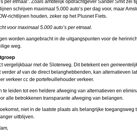
o’s per etmaal”. Zoals ambtelijk opdrachtgever Sander Smit zei 
lijnen schrijven maximaal 5.000 auto’s per dag voor, maar Amster
richtlijnen houden, zeker op het Plusnet Fiets.
ht voor maximaal 5.000 auto’s per etmaal.
gen worden aangebracht in de uitgangspunten voor de herinri
eilige weg.
ctgroep
ct vergelijkbaar met de Sloterweg. Dit betekent een
gemeentelijk
at verder af van de direct belanghebbenden, kan alternatieven 
 verkeer cc de portefeuillehouder verkeer.
te leiden tot een heldere afweging van alternatieven en elimina
oor alle betrokkenen transparante afweging van belangen.
oekomst, niet in de laatste plaats als belangrijke toegangsweg
anger uitblijven.
dam,