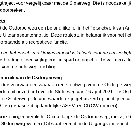
gtraject voor vergelijkbaar met de Sloterweg. Die is noodzakelijk
doorbreken.
ets
lt de Osdorperweg een belangrijke rol in het fietsnetwerk van
e Uitgangspuntennotitie. Deze routes zijn belangrijk voor het f
rgaande als recreatieve functie.
n het Bosch van Drakesteinpad is kritisch
voor de
fietsveilig
erbreding of een vrijliggend fietspad onmogelijk. Terwijl een alt
 voor de hele weginrichting.
 gebruik van de Osdorperweg
B drie voorwaarden waaraan ieder ontwerp voor de Osdorperweg 
rden uit onze brief over de Sloterweg van 16 april 2021. De O
 de Sloterweg. De voorwaarden zijn gebaseerd op richtlijnen 
VC en gebaseerd op landelijke ASSV- en CROW-normen).
voorzieningen verplicht. Omdat langs de Osdorperweg, met zijn 6
 30 km-weg
worden. Dit staat terecht in de Uitgangspuntennotit