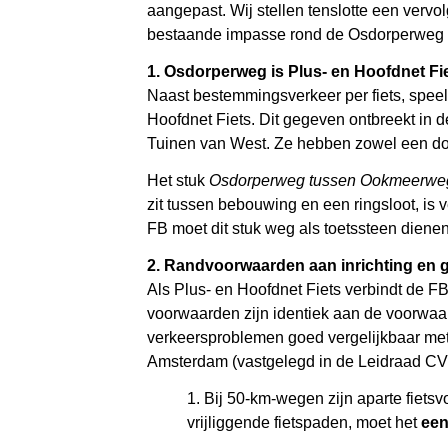
aangepast. Wij stellen tenslotte een vervol
bestaande impasse rond de Osdorperweg 
1. Osdorperweg is Plus- en Hoofdnet Fi
Naast bestemmingsverkeer per fiets, spee
Hoofdnet Fiets. Dit gegeven ontbreekt in d
Tuinen van West. Ze hebben zowel een doo
Het stuk
Osdorperweg tussen Ookmeerweg e
zit tussen bebouwing en een ringsloot, is v
FB moet dit stuk weg als toetssteen dienen
2. Randvoorwaarden aan inrichting en
Als Plus- en Hoofdnet Fiets verbindt de F
voorwaarden zijn identiek aan de voorwaa
verkeersproblemen goed vergelijkbaar met
Amsterdam (vastgelegd in de Leidraad C
1. Bij 50-km-wegen zijn aparte fiets
vrijliggende fietspaden, moet het
een