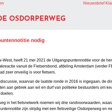
en
Nieuwsbrief Kl
 DE OSDORPERWEG
untennotitie nodig
West, heeft 21 mei 2021 de Uitgangspuntennotitie voor de her
akreactie vanuit de Fietsersbond, afdeling Amsterdam (verder FB)
d zeer onveilig is voor fietsers.
n discussie, waarvan de laatste ronde in 2016 is ingegaan, de disc
jten aan gebrek aan wil en durf van politieke bestuurders om k
 doelen.
eg in het fietsnetwerk noemen wij drie randvoorwaarden, waar
ntennotitie zijn strijdig met een fietsveilige Osdorperweg en 