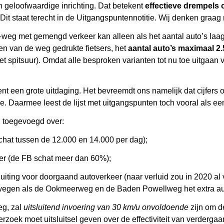
en geloofwaardige inrichting. Dat betekent
effectieve drempels o
Dit staat terecht in de Uitgangspuntennotitie. Wij denken graag
-weg met gemengd verkeer kan alleen als het aantal auto’s laag i
en van de weg gedrukte fietsers, het
aantal auto’s maximaal 2.
et spitsuur). Omdat alle besproken varianten tot nu toe uitgaan v
nt een grote uitdaging. Het bevreemdt ons namelijk dat cijfers o
. Daarmee leest de lijst met uitgangspunten toch vooral als een
n toegevoegd over:
schat tussen de 12.000 en 14.000 per dag);
er (de FB schat meer dan 60%);
sluiting voor doorgaand autoverkeer (naar verluid zou in 2020 
dwegen als de Ookmeerweg en de Baden Powellweg het extra au
eg, zal
uitsluitend invoering van 30 km/u onvoldoende
zijn om d
erzoek moet uitsluitsel geven over de effectiviteit van verderg