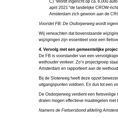
C) ”Wordt ingericht op ca. 6.000 aut
april 2021 “de landelijke CROW-richt
Amsterdam zich gewoon aan de CROW-
Voorstel FB: De Osdorperweg wordt ingeric
Wij verwachten dat bovenstaande wijzigin
wijzigingen zijn essentieel voor een fietsv
4. Vervolg met een gemeentelijke proje
De FB is voorstander van een vervolgtraje
wethouder verkeer
. Zo’n projectgroep sta
Amsterdam en rapporteert aan de wethouder
Bij de Sloterweg heeft deze opzet bewezen 
uitgangspunten voldoen. En dus tot een v
De Osdorperweg verdient een fietsveilige t
dralen mogen effectieve maatregelen niet l
Namens de Fietsersbond afdeling Amster