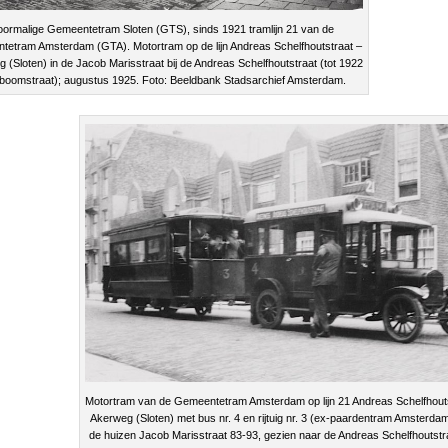
oormalige Gemeentetram Sloten (GTS), sinds 1921 tramlijn 21 van de
etram Amsterdam (GTA). Motortram op de lijn Andreas Schelfhoutstraat –
 (Sloten) in de Jacob Marisstraat bij de Andreas Schelfhoutstraat (tot 1922
boomstraat); augustus 1925. Foto: Beeldbank Stadsarchief Amsterdam.
Motortram van de Gemeentetram Amsterdam op lijn 21 Andreas Schelfhouts
Akerweg (Sloten) met bus nr. 4 en rijtuig nr. 3 (ex-paardentram Amsterda
de huizen Jacob Marisstraat 83-93, gezien naar de Andreas Schelfhoutstr