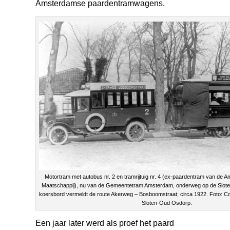
Amsterdamse paardentramwagens.
Motortram met autobus nr. 2 en tramrijtuig nr. 4 (ex-paardentram van d
Maatschappij), nu van de Gemeentetram Amsterdam, onderweg op de Sloterw
koersbord vermeldt de route Akerweg – Bosboomstraat; circa 1922. Foto: Co
Sloten-Oud Osdorp.
Een jaar later werd als proef het paard