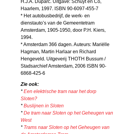
H.J.A. Duparc. Uitgave: Schuyt en Co,
Haarlem, 1997. ISBN 90-6097-455-7
* Het autobusbedrijf, de werk- en
dienstauto’s van de Gemeentetram
Amsterdam, 1905-1950, door P.H. Kiers,
1994.
* Amsterdam 366 dagen. Auteurs: Mariëlle
Hagman, Martin Harlaar en Richard
Hengeveld. Uitgeverij THOTH Bussum /
Stadsarchief Amsterdam, 2006 ISBN 90-
6868-425-6
Zie ook:
*
Een elektrische tram naar het dorp
Sloten?
*
Buslijnen in Sloten
*
De tram naar Sloten op het Geheugen van
West
*
Trams naar Sloten op het Geheugen van