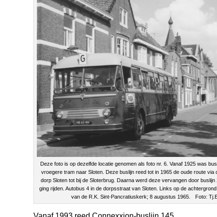
Deze foto is op dezelfde locatie genomen als foto nr. 6. Vanaf 1925 was bus
vroegere tram naar Sloten. Deze buslijn reed tot in 1965 de oude route via
dorp Sloten tot bij de Sloterbrug. Daarna werd deze vervangen door buslijn
ging rijden. Autobus 4 in de dorpsstraat van Sloten. Links op de achtergrond
van de R.K. Sint-Pancratiuskerk; 8 augustus 1965. Foto: Tj.E
Vanaf 1993 reed Connexxion-buslijn 145