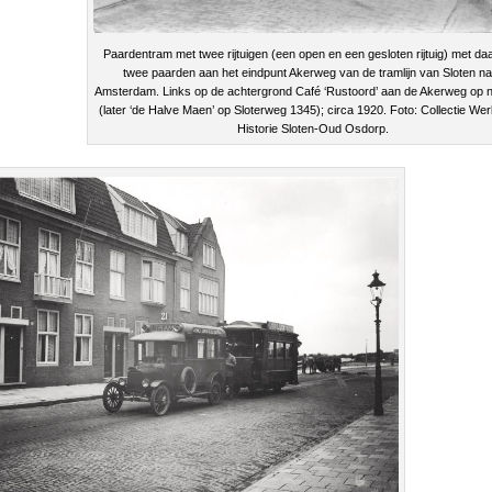
Paardentram met twee rijtuigen (een open en een gesloten rijtuig) met da
twee paarden aan het eindpunt Akerweg van de tramlijn van Sloten n
Amsterdam. Links op de achtergrond Café ‘Rustoord’ aan de Akerweg op n
(later ‘de Halve Maen’ op Sloterweg 1345); circa 1920. Foto: Collectie We
Historie Sloten-Oud Osdorp.