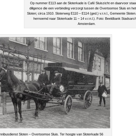
Op nummer E113 aan de Sloterkade is Café Sluiszicht en daarvoor staa
diligence die een verbinding verzorgt tussen de Overtoomse Sluis en he
Sloten; circa 1910. Sloterweg E110 – E114 (ged.) v.r.n.l., Gemeente Sloten
hernoemd naar Sloterkade 11 – 14 v.r.n.l.). Foto: Beeldbank Stadsarch
Amsterdam.
nibusdienst Sloten – Overtoomse Sluis. Ter hoogte van Sloterkade 56