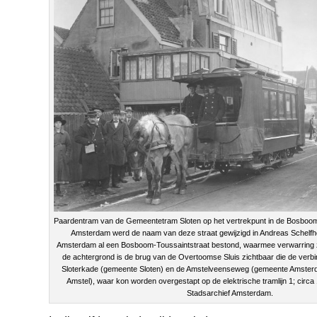
Paardentram van de Gemeentetram Sloten op het vertrekpunt in de Bosboom
Amsterdam werd de naam van deze straat gewijzigd in Andreas Schelfho
Amsterdam al een Bosboom-Toussaintstraat bestond, waarmee verwarring 
de achtergrond is de brug van de Overtoomse Sluis zichtbaar die de verb
Sloterkade (gemeente Sloten) en de Amstelveenseweg (gemeente Amster
Amstel), waar kon worden overgestapt op de elektrische tramlijn 1; circ
Stadsarchief Amsterdam.