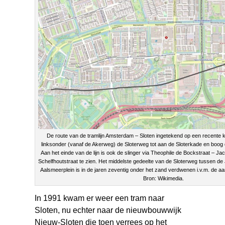
De route van de tramlijn Amsterdam – Sloten ingetekend op een recente ka
linksonder (vanaf de Akerweg) de Sloterweg tot aan de Sloterkade en boog 
Aan het einde van de lijn is ook de slinger via Theophile de Bockstraat – J
Schelfhoutstraat te zien. Het middelste gedeelte van de Sloterweg tussen de
Aalsmeerplein is in de jaren zeventig onder het zand verdwenen i.v.m. de a
Bron: Wikimedia.
In 1991 kwam er weer een tram naar
Sloten, nu echter naar de nieuwbouwwijk
Nieuw-Sloten die toen verrees op het