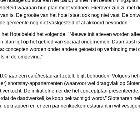
de huidige contour van het pand) binnen het bestemmingsplan e
elbeleid waaraan hun plan moet voldoen. Hierover zijn zij met d
an is. De grootte van het hotel staat ook nog niet vast. De ontw
r de gemeente nog niet vastgesteld of al akkoord bevonden.”
 het Hotelbeleid het volgende: “Nieuwe initiatieven worden al
n plan ligt op het gebied van sociaal ondernemen. Daarnaast i
a: concepten worden onder andere getoetst op verbinding met d
ls in de omgeving.”
00 jaar een café/restaurant zetelt, blijft behouden. Volgens het
eer) shortstay-appartementen (waarvoor wel draagvlak op Slot
et verkocht. De initiatiefnemer die het conceptplan presenteerde
oordat de daadwerkelijke koop bekrachtigd wordt.” Slotenaren 
en, opknappen en er een pannenkoekenrestaurant in wil vestigen