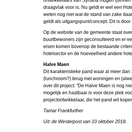
ontwikkelaars van Syriana mogen (binnen 
draagvlak voor is. Nu geldt er wel een Hot
weten nog niet wat de stand van zake daarv
geldt als uitgangspunt/concept. Dit is doo
Op de website van de gemeente staat over
buurtbewoners zijn geconsulteerd en er ee
eisen komen bovenop de bestaande criteri
hotelsector en de hoeveelheid andere hote
Halve Maen
Dit karakteristieke pand waar al meer dan 1
(lunchroom?) terug met woningen en (alw
over dit project: “De Halve Maen is nog ni
mogelijk en haalbaar is voor deze plek v
projectontwikkelaar, die het pand wil kop
Tamar Frankfurther
Uit: de Westerpost van 10 oktober 2018.