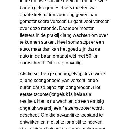
In de nieuwe situatie heeft de rotonde twee
banen gekregen. Fietsers moeten via
aparte fietspaden voorrang geven aan
gemotoriseerd verkeer. Er gaat veel verkeer
over deze rotonde. Daardoor moeten
fietsers in de praktijk lang wachten om over
te kunnen steken. Heel soms stopt er een
auto, maar dan kan het goed zijn dat de
auto in de baan ernaast wél met 50 km
doorscheurt. Dit is erg onveilig.
Als fietser ben je dan vogelvrij; deze week
al drie keer gehoord van verschillende
buren dat ze bijna zijn aangereden. Het
eerste (scooter)ongeluk is helaas al
realiteit. Het is nu wachten op een ernstig
ongeluk waarbij een fietser/scooter wordt
geschept. Om die gevaarlijke toestand te
ontwijken en niet al te lang stil te hoeven
staan, rijden fietsers nu steeds vaker weer