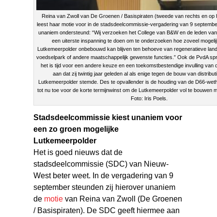
Reina van Zwoll van De Groenen / Basispiraten (tweede van rechts en op
leest haar motie voor in de stadsdeelcommissie-vergadering van 9 septembe
unaniem ondersteund: “Wij verzoeken het College van B&W en de leden v
een uiterste inspanning te doen om te onderzoeken hoe zoveel mogelij
Lutkemeerpolder onbebouwd kan blijven ten behoeve van regeneratieve land
voedselpark of andere maatschappelijk gewenste functies.” Ook de PvdA sprak
het is tijd voor een andere keuze en een toekomstbestendige invulling van 
aan dat zij twintig jaar geleden al als enige tegen de bouw van distribut
Lutkemeerpolder stemde. Des te opvallender is de houding van de D66-wetho
tot nu toe voor de korte termijnwinst om de Lutkemeerpolder vol te bouwen me
Foto: Iris Poels.
Stadsdeelcommissie kiest unaniem voor
een zo groen mogelijke
Lutkemeerpolder
Het is goed nieuws dat de
stadsdeelcommissie (SDC) van Nieuw-
West beter weet. In de vergadering van 9
september steunden zij hierover unaniem
de
motie
van Reina van Zwoll (De Groenen
/ Basispiraten). De SDC geeft hiermee aan