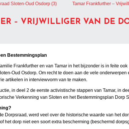
psraad Sloten-Oud Osdorp (3)
Tamar Frankfurther – Vrijwi
ER – VRIJWILLIGER VAN DE D
 een Bestemmingsplan
 familie Frankfurther en van Tamar in het bijzonder is in feite o
Sloten-Oud Osdorp. Om recht te doen aan de vele onderwerpen e
ie artikelen in interviewvorm van te maken.
ie, in deel 2 de eerste activistische stappen van Tamar, in dee
storische Verkenning van Sloten en het Bestemmingsplan Dorp S
ning?
n de Dorpsraad, werd veel over de historische waarde van het do
 het dorp niet een soort extra bescherming (beschermd dorpsge