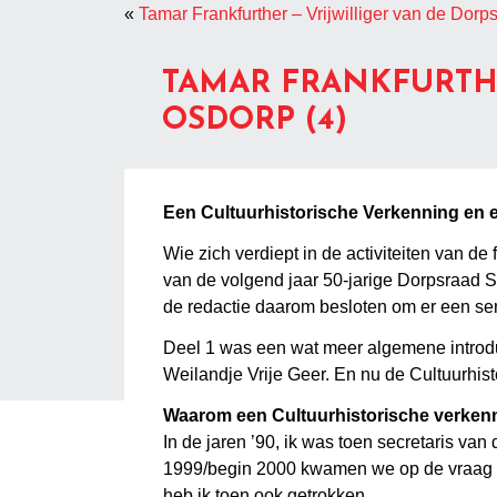
«
Tamar Frankfurther – Vrijwilliger van de Dor
TAMAR FRANKFURTH
OSDORP (4)
Een Cultuurhistorische Verkenning en
Wie zich verdiept in de activiteiten van de
van de volgend jaar 50-jarige Dorpsraad 
de redactie daarom besloten om er een ser
Deel 1 was een wat meer algemene introduct
Weilandje Vrije Geer. En nu de Cultuurhi
Waarom een Cultuurhistorische verken
In de jaren ’90, ik was toen secretaris va
1999/begin 2000 kwamen we op de vraag of
heb ik toen ook getrokken.