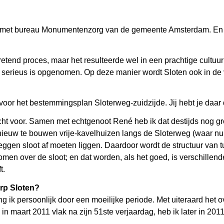
 met bureau Monumentenzorg van de gemeente Amsterdam. En v
retend proces, maar het resulteerde wel in een prachtige cultuur
serieus is opgenomen. Op deze manier wordt Sloten ook in de 
voor het bestemmingsplan Sloterweg-zuidzijde. Jij hebt je daar 
ht voor. Samen met echtgenoot René heb ik dat destijds nog gro
 nieuw te bouwen vrije-kavelhuizen langs de Sloterweg (waar n
 leggen sloot af moeten liggen. Daardoor wordt de structuur van
men over de sloot; en dat worden, als het goed, is verschillen
t.
rp Sloten?
ng ik persoonlijk door een moeilijke periode. Met uiteraard het 
in maart 2011 vlak na zijn 51ste verjaardag, heb ik later in 20