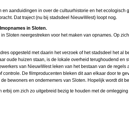
n en aanduidingen in over de cultuurhistorie en het ecologisch g
acht. Dat traject (nu bij stadsdeel NieuwWest) loopt nog.
filmopnames in Sloten.
gen in Sloten neergestreken voor het maken van opnames. Op zich
res opgesteld met daarin het verzoek of het stadsdeel het al be
ar oude huizen staan, is de lokale overheid terughoudend en st
ewerkers van NieuwWest leken van het bestaan van de regels 
 of controle. De filmproducenten bleken dit aan elkaar door te g
oor de bewoners en ondernemers van Sloten. Hopelijk wordt dit 
 erbij om zich zo uitgebreid bezig te houden met de omlegging