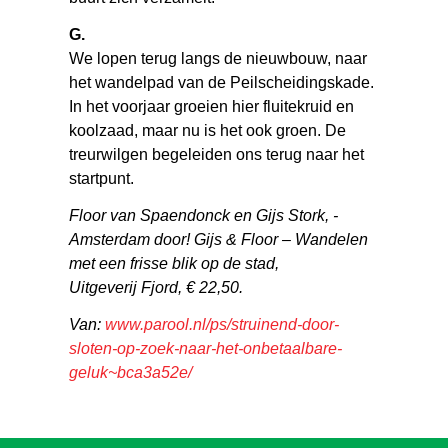
G.
We lopen terug langs de nieuwbouw, naar
het wandelpad van de Peilscheidingskade.
In het voorjaar groeien hier fluitekruid en
koolzaad, maar nu is het ook groen. De
treurwilgen ­begeleiden ons terug naar het
startpunt.
Floor van Spaendonck en Gijs Stork, ­
Amsterdam door! Gijs & Floor – ­Wandelen
met een frisse blik op de stad,
Uitgeverij Fjord, € 22,50.
Van:
www.parool.nl/ps/struinend-door-
sloten-op-zoek-naar-het-onbetaalbare-
geluk~bca3a52e/