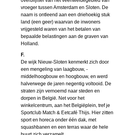
overblijfsel van het veenweidegebied van
vroeger tussen ­Amsterdam en Sloten. De
naam is ontleend aan een driehoekig stuk
land (een geer) waarvan de inwoners
vrijgesteld waren van het betalen van
bepaalde belastingen aan de graven van
Holland.
F.
De wijk Nieuw-Sloten kenmerkt zich door
een mengeling van laagbouw, ­
middelhoogbouw en hoogbouw, en werd
halverwege de jaren negentig voltooid. De
straten zijn vernoemd naar steden en
dorpen in België. Net voor het
winkelcentrum, aan het ­Belgiëplein, tref je
Sportclub Match & Eetcafé Thijs. Hier zitten
sport en horeca onder één dak, met
squash­banen en een terras waar de hele
buurt zich verzamelt.