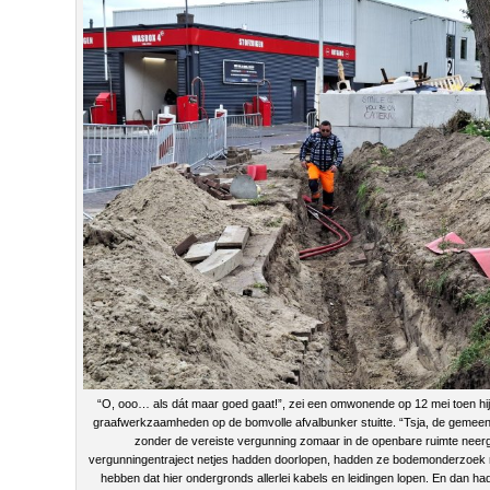
“O, ooo… als dát maar goed gaat!”, zei een omwonende op 12 mei toen hij 
graafwerkzaamheden op de bomvolle afvalbunker stuitte. “Tsja, de gemeente
zonder de vereiste vergunning zomaar in de openbare ruimte neerg
vergunningentraject netjes hadden doorlopen, hadden ze bodemonderzoek
hebben dat hier ondergronds allerlei kabels en leidingen lopen. En dan 