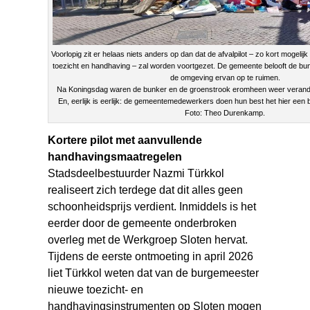
Voorlopig zit er helaas niets anders op dan dat de afvalpilot – zo kort mogeli
toezicht en handhaving – zal worden voortgezet. De gemeente belooft de bun
de omgeving ervan op te ruimen.
Na Koningsdag waren de bunker en de groenstrook eromheen weer veranderd
En, eerlijk is eerlijk: de gemeentemedewerkers doen hun best het hier een
Foto: Theo Durenkamp.
Kortere pilot met aanvullende
handhavingsmaatregelen
Stadsdeelbestuurder Nazmi Türkkol
realiseert zich terdege dat dit alles geen
schoonheidsprijs verdient. Inmiddels is het
eerder door de gemeente onderbroken
overleg met de Werkgroep Sloten hervat.
Tijdens de eerste ontmoeting in april 2026
liet Türkkol weten dat van de burgemeester
nieuwe toezicht- en
handhavingsinstrumenten op Sloten mogen