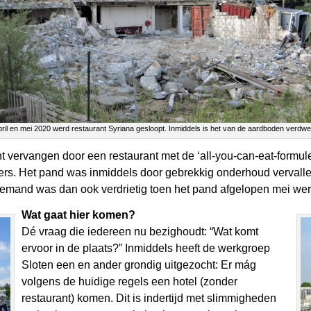
pril en mei 2020 werd restaurant Syriana gesloopt. Inmiddels is het van de aardboden verdw
nt vervangen door een restaurant met de ‘all-you-can-eat-formul
ers. Het pand was inmiddels door gebrekkig onderhoud vervall
 Niemand was dan ook verdrietig toen het pand afgelopen mei wer
Wat gaat hier komen?
Dé vraag die iedereen nu bezighoudt: “Wat komt
ervoor in de plaats?” Inmiddels heeft de werkgroep
Sloten een en ander grondig uitgezocht: Er mág
volgens de huidige regels een hotel (zonder
restaurant) komen. Dit is indertijd met slimmigheden