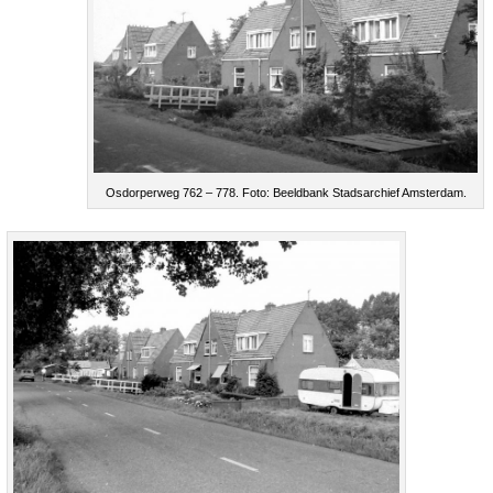
Osdorperweg 762 – 778. Foto: Beeldbank Stadsarchief Amsterdam.