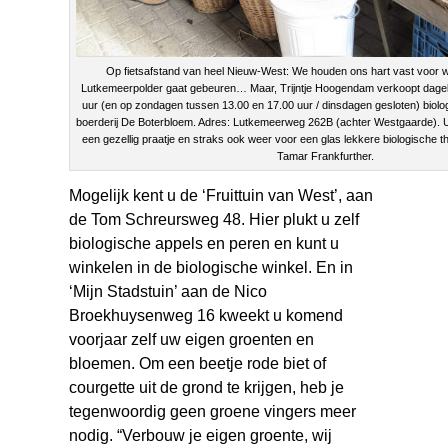
Op fietsafstand van heel Nieuw-West: We houden ons hart vast voor w
Lutkemeerpolder gaat gebeuren… Maar, Trijntje Hoogendam verkoopt dageli
uur (en op zondagen tussen 13.00 en 17.00 uur / dinsdagen gesloten) biol
boerderij De Boterbloem. Adres: Lutkemeerweg 262B (achter Westgaarde). Uit
een gezellig praatje en straks ook weer voor een glas lekkere biologische t
Tamar Frankfurther.
Mogelijk kent u de ‘Fruittuin van West’, aan
de Tom Schreursweg 48. Hier plukt u zelf
biologische appels en peren en kunt u
winkelen in de biologische winkel. En in
‘Mijn Stadstuin’ aan de Nico
Broekhuysenweg 16 kweekt u komend
voorjaar zelf uw eigen groenten en
bloemen. Om een beetje rode biet of
courgette uit de grond te krijgen, heb je
tegenwoordig geen groene vingers meer
nodig. “Verbouw je eigen groente, wij