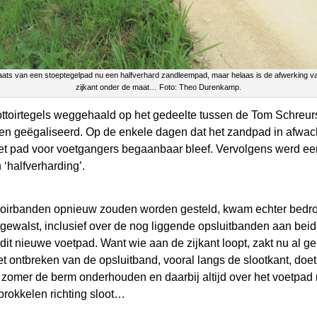
laats van een stoeptegelpad nu een halfverhard zandleempad, maar helaas is de afwerking v
zijkant onder de maat… Foto: Theo Durenkamp.
ottoirtegels weggehaald op het gedeelte tussen de Tom Schreu
n geëgaliseerd. Op de enkele dagen dat het zandpad in afwac
het pad voor voetgangers begaanbaar bleef. Vervolgens werd e
 ‘halfverharding’.
ottoirbanden opnieuw zouden worden gesteld, kwam echter bedr
gewalst, inclusief over de nog liggende opsluitbanden aan beid
 dit nieuwe voetpad. Want wie aan de zijkant loopt, zakt nu al g
et ontbreken van de opsluitband, vooral langs de slootkant, doet
zomer de berm onderhouden en daarbij altijd over het voetpad r
rokkelen richting sloot…