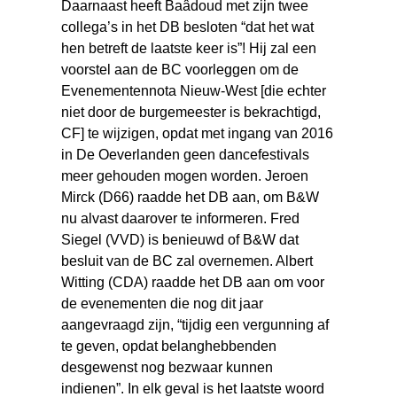
Daarnaast heeft Baâdoud met zijn twee
collega’s in het DB besloten “dat het wat
hen betreft de laatste keer is”! Hij zal een
voorstel aan de BC voorleggen om de
Evenementennota Nieuw-West [die echter
niet door de burgemeester is bekrachtigd,
CF] te wijzigen, opdat met ingang van 2016
in De Oeverlanden geen dancefestivals
meer gehouden mogen worden. Jeroen
Mirck (D66) raadde het DB aan, om B&W
nu alvast daarover te informeren. Fred
Siegel (VVD) is benieuwd of B&W dat
besluit van de BC zal overnemen. Albert
Witting (CDA) raadde het DB aan om voor
de evenementen die nog dit jaar
aangevraagd zijn, “tijdig een vergunning af
te geven, opdat belanghebbenden
desgewenst nog bezwaar kunnen
indienen”. In elk geval is het laatste woord