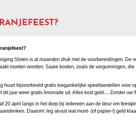
RANJEFEEST?
Oranjefeest?
ging Sloten is al maanden druk met de voorbereidingen. De ver
maakt moeten worden. Saaie kosten, zoals de vergunningen, die
 huurt bijvoorbeeld gratis toegankelijke speeltoestellen voor op
 dit jaar weer gratis limonade uit. Alles kost geld… Zonder uw f
0 april langs in het dorp bij iedereen aan de deur om feestpro
andenken. Daarom: leg alvast wat munt- (of papier-!) geld klaar