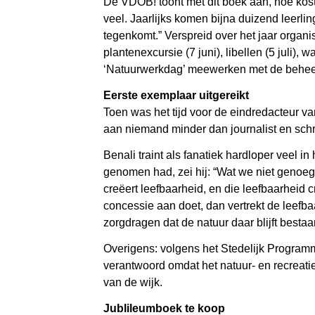
De VDOB! toont met dit boek aan, hoe kost
veel. Jaarlijks komen bijna duizend leerli
tegenkomt.” Verspreid over het jaar organi
plantenexcursie (7 juni), libellen (5 juli
‘Natuurwerkdag’ meewerken met de beheerv
Eerste exemplaar uitgereikt
Toen was het tijd voor de eindredacteur va
aan niemand minder dan journalist en schr
Benali traint als fanatiek hardloper veel
genomen had, zei hij: “Wat we niet genoeg
creëert leefbaarheid, en die leefbaarheid 
concessie aan doet, dan vertrekt de leefbaa
zorgdragen dat de natuur daar blijft bestaa
Overigens: volgens het Stedelijk Program
verantwoord omdat het natuur- en recreati
van de wijk.
Jublileumboek te koop