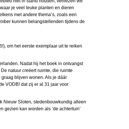
ebied niet in stand houden, verliezen we
 waar je veel leuke planten en dieren
 telkens met andere thema’s, zoals een
ovember kunnen belangstellenden tijdens de
), om het eerste exemplaar uit te reiken
rlanden. Nadat hij het boek in ontvangst
e natuur creëert ruimte, die ruimte
 graag blijven wonen. Als je dáár
de VODB! dat zij er al 31 jaar voor
ijk Nieuw Sloten, stedenbouwkundig alleen
n gezien kan worden als ‘de achtertuin’