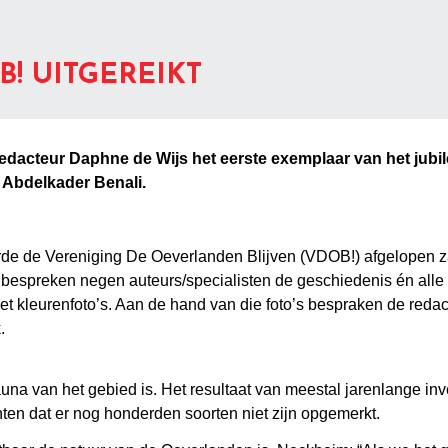
! UITGEREIKT
dacteur Daphne de Wijs het eerste exemplaar van het jubil
r Abdelkader Benali.
de de Vereniging De Oeverlanden Blijven (VDOB!) afgelopen za
 bespreken negen auteurs/specialisten de geschiedenis én alle 
 met kleurenfoto’s. Aan de hand van die foto’s bespraken de re
.
auna van het gebied is. Het resultaat van meestal jarenlange inve
en dat er nog honderden soorten niet zijn opgemerkt.