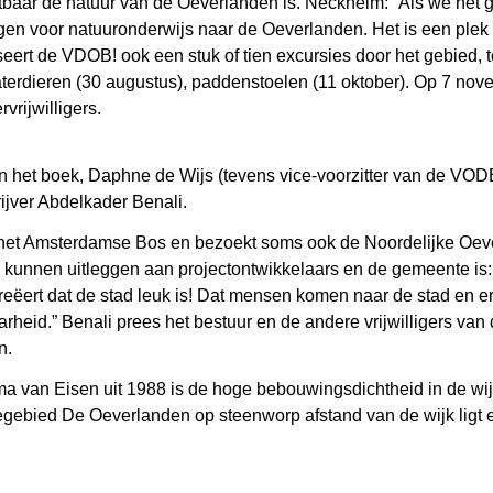
baar de natuur van de Oeverlanden is. Neckheim: “Als we het g
ngen voor natuuronderwijs naar de Oeverlanden. Het is een plek
seert de VDOB! ook een stuk of tien excursies door het gebied,
), waterdieren (30 augustus), paddenstoelen (11 oktober). Op 7 n
rijwilligers.
n het boek, Daphne de Wijs (tevens vice-voorzitter van de VODB!
ijver Abdelkader Benali.
 in het Amsterdamse Bos en bezoekt soms ook de Noordelijke Oeve
 kunnen uitleggen aan projectontwikkelaars en de gemeente is: D
creëert dat de stad leuk is! Dat mensen komen naar de stad en er
rheid.” Benali prees het bestuur en de andere vrijwilligers van 
n.
ma van Eisen uit 1988 is de hoge bebouwingsdichtheid in de w
egebied De Oeverlanden op steenworp afstand van de wijk ligt e