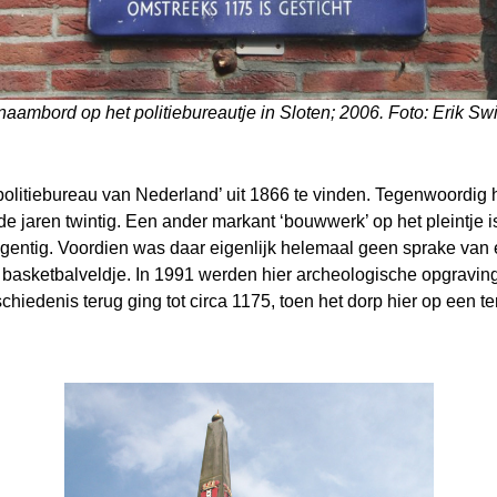
naambord op het politiebureautje in Sloten; 2006. Foto: Erik Swi
politiebureau van Nederland’ uit 1866 te vinden. Tegenwoordig he
e jaren twintig. Een ander markant ‘bouwwerk’ op het pleintje 
 negentig. Voordien was daar eigenlijk helemaal geen sprake van 
 basketbalveldje. In 1991 werden hier archeologische opgravin
iedenis terug ging tot circa 1175, toen het dorp hier op een 