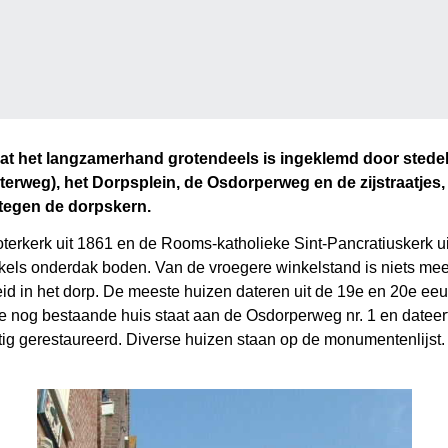
 dat het langzamerhand grotendeels is ingeklemd door stede
terweg), het Dorpsplein, de Osdorperweg en de zijstraatjes
tegen de dorpskern.
oterkerk uit 1861 en de Rooms-katholieke Sint-Pancratiuskerk u
kels onderdak boden. Van de vroegere winkelstand is niets mee
id in het dorp. De meeste huizen dateren uit de 19e en 20e ee
e nog bestaande huis staat aan de Osdorperweg nr. 1 en dateert u
ntig gerestaureerd. Diverse huizen staan op de monumentenlijst.