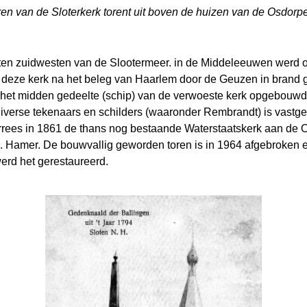
ren van de Sloterkerk torent uit boven de huizen van de Osdorp
ten zuidwesten van de Slootermeer. in de Middeleeuwen werd o
 deze kerk na het beleg van Haarlem door de Geuzen in brand g
het midden gedeelte (schip) van de verwoeste kerk opgebouwd 
 diverse tekenaars en schilders (waaronder Rembrandt) is vast
rees in 1861 de thans nog bestaande Waterstaatskerk aan de 
P.J. Hamer. De bouwvallig geworden toren is in 1964 afgebroke
erd het gerestaureerd.