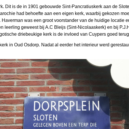
k. Dit is de in 1901 gebouwde Sint-Pancratiuskerk aan de Slot
arochie had behoefte aan een eigen kerk, waarbij gekozen moes
. Haverman was een groot voorstander van de huidige locatie e
leerling geweest bij A.C Bleijs (Sint-Nicolaaskerk) en bij P.J.H
gotische driebeukige kerk is de invloed van Cuypers goed terug
kerk in Oud Osdorp. Nadat al eerder het interieur werd geresta