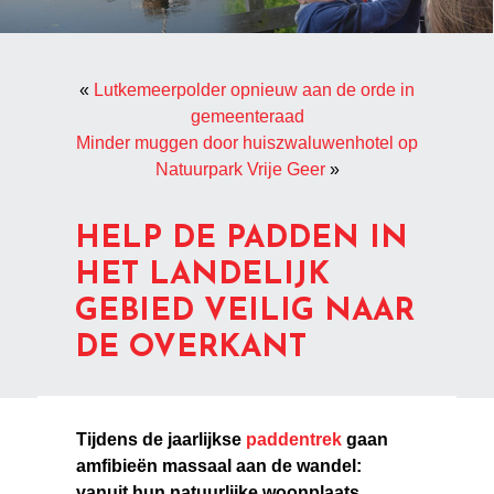
«
Lutkemeerpolder opnieuw aan de orde in
gemeenteraad
Minder muggen door huiszwaluwenhotel op
Natuurpark Vrije Geer
»
HELP DE PADDEN IN
HET LANDELIJK
GEBIED VEILIG NAAR
DE OVERKANT
Tijdens de jaarlijkse
paddentrek
gaan
amfibieën massaal aan de wandel:
vanuit hun natuurlijke woonplaats