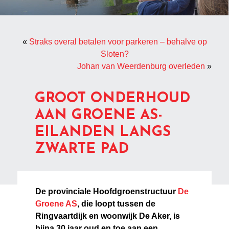
«
Straks overal betalen voor parkeren – behalve op
Sloten?
Johan van Weerdenburg overleden
»
GROOT ONDERHOUD
AAN GROENE AS-
EILANDEN LANGS
ZWARTE PAD
De provinciale Hoofdgroenstructuur
De
Groene AS
, die loopt tussen de
Ringvaartdijk en woonwijk De Aker, is
bijna 30 jaar oud en toe aan een