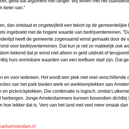
et, geldt dat argument niet langer. Wij willen met het stadsbes
 beter van.”
en, dan ontstaat er ongetwijfeld een tekort op de gemeentelijk
ls ingeboekt met de hogere waarde van bedrijventerreinen. “Dat
 “Indertijd heeft de gemeente zogenaamd winst gemaakt door de
ond voor bedrijventerreinen. Dat kun je net zo makkelijk ook w
om bekend dat je winst niet alleen in geld uitdrukt of terugverd
tbij huis onmisbare waarden van een leefbare stad zijn. Dat gel
en voor iedereen. Het wordt een plek met veel verschillende d
cties van het park bieden werk en werkleerplekken aan Amster
n en picknickplekken. Die combinatie is logisch, omdat Lutkem
l herbergen. Jonge Amsterdammers kunnen bovendien dichtbij h
 hoe lekker dat is. Vers van het land met veel meer smaak dan
parkamsterdam.nl