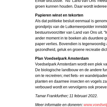
Einde discussie.” Nu ‘Land van Ons’ meedo
groen kunnen houden. Daar wordt iedereen
Papieren winst en tekorten
Als dat politieke besluit eenmaal is genom
grondprijs van de Lutkemeerpolder inmidde
bestuursvoorzitter van Land van Ons uit.
ander moment in te boeken als duurdere gr
paper verlies. Bovendien is tegenwoordig al
gezondheid, geluk en groene recreatie dich
Plan Voedselpark Amsterdam
Voedselpark Amsterdam wordt een plek van 
De biologische landbouw en de andere fun
om te recreëren; met fiets- en wandelpade
planten en daarmee insecten en vogels za
verbouwd wordt en vervolgens ook proeven
Tamar Frankfurther; 11 februari 2022.
Meer informatie en doneren:
www.voedsel