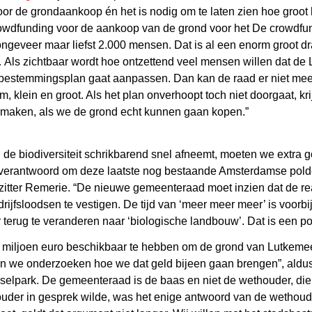
voor de grondaankoop én het is nodig om te laten zien hoe groo
crowdfunding voor de aankoop van de grond voor het De crowdf
 ongeveer maar liefst 2.000 mensen. Dat is al een enorm groot 
 Als zichtbaar wordt hoe ontzettend veel mensen willen dat de L
 bestemmingsplan gaat aanpassen. Dan kan de raad er niet mee
 klein en groot. Als het plan onverhoopt toch niet doorgaat, krijg
rmaken, als we de grond echt kunnen gaan kopen.”
 de biodiversiteit schrikbarend snel afneemt, moeten we extra g
verantwoord om deze laatste nog bestaande Amsterdamse polde
rzitter Remerie. “De nieuwe gemeenteraad moet inzien dat de rea
ijfsloodsen te vestigen. De tijd van ‘meer meer meer’ is voorb
rug te veranderen naar ‘biologische landbouw’. Dat is een poli
n miljoen euro beschikbaar te hebben om de grond van Lutkemee
n we onderzoeken hoe we dat geld bijeen gaan brengen”, aldus 
elpark. De gemeenteraad is de baas en niet de wethouder, die 
der in gesprek wilde, was het enige antwoord van de wethouder 