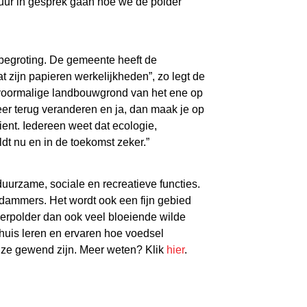
tuur in gesprek gaan hóe we de polder
e begroting. De gemeente heeft de
 zijn papieren werkelijkheden”, zo legt de
 voormalige landbouwgrond van het ene op
eer terug veranderen en ja, dan maak je op
ient. Iedereen weet dat ecologie,
dt nu en in de toekomst zeker.”
uurzame, sociale en recreatieve functies.
dammers. Het wordt ook een fijn gebied
eerpolder dan ook veel bloeiende wilde
uis leren en ervaren hoe voedsel
 ze gewend zijn. Meer weten? Klik
hier
.