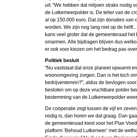
uit: “We hebben dat miljoen straks nodig 
de Lutkemeerpolder is. De teller van de 
al op 150.000 euro. Dat zijn donaties van
worden. We zijn nog lang niet op de helft…
kans veel groter dat de gemeenteraad het
omarmen. Alle bijdragen blijven dus welkom,
er ook voor kiezen om het bedrag pas ove
Politiek besluit
“Nu vaststaat dat onze planeet opwarmt en
woonomgeving zorgen. Dan is het toch on
bedrijventerrein?”, aldus de bevlogen voo
besloten om op deze vruchtbare polder bedr
bestemming van de Lutkemeerpolder weer te
De coöperatie zegt tussen de vijf en zeve
nodig is, dan horen we dat graag. Dan gaa
de gemeenteraad kiest voor het Plan Voeds
platform ‘Behoud Lutkemeer’ met de wethou