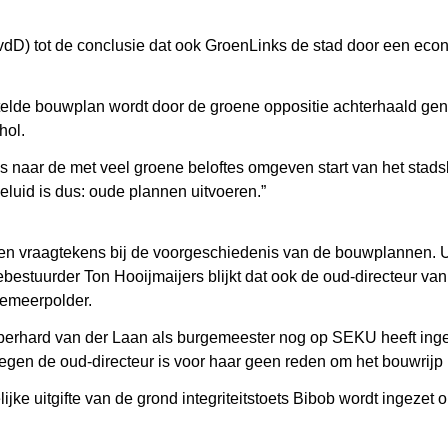
dD) tot de conclusie dat ook GroenLinks de stad door een econo
estelde bouwplan wordt door de groene oppositie achterhaald g
hol.
 naar de met veel groene beloftes omgeven start van het stads
eluid is dus: oude plannen uitvoeren.”
ndien vraagtekens bij de voorgeschiedenis van de bouwplannen. 
nciebestuurder Ton Hooijmaijers blijkt dat ook de oud-directeur
kemeerpolder.
erhard van der Laan als burgemeester nog op SEKU heeft ingep
egen de oud-directeur is voor haar geen reden om het bouwrijp m
jke uitgifte van de grond integriteitstoets Bibob wordt ingezet 