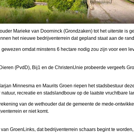
ouder Marieke van Doorninck (Grondzaken) tot het uiterste is 
binnen het nieuwe bedrijventerrein dat gepland staat aan de ran
 gewezen omdat minstens 6 hectare nodig zou zijn voor een lev
 Dieren (PvdD), Bij1 en de ChristenUnie probeerde vergeefs Gr
arjan Minnesma en Maurits Groen riepen het stadsbestuur deze
natuur, recreatie en stadslandbouw op de laatste vruchtbare l
 berekening van de wethouder dat de gemeente de mede-ontwik
venterrein er niet komt.
van GroenLinks, dat bedrijventerrein schaars begint te worden