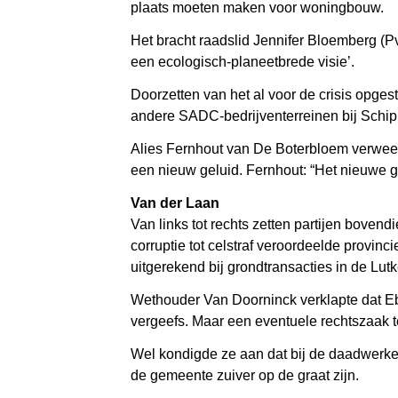
plaats moeten maken voor woningbouw.
Het bracht raadslid Jennifer Bloemberg (Pv
een ecologisch-planeetbrede visie’.
Doorzetten van het al voor de crisis opg
andere SADC-bedrijventerreinen bij Schip
Alies Fernhout van De Boterbloem verwees
een nieuw geluid. Fernhout: “Het nieuwe g
Van der Laan
Van links tot rechts zetten partijen bove
corruptie tot celstraf veroordeelde provi
uitgerekend bij grondtransacties in de Lut
Wethouder Van Doorninck verklapte dat Eb
vergeefs. Maar een eventuele rechtszaak t
Wel kondigde ze aan dat bij de daadwerkeli
de gemeente zuiver op de graat zijn.