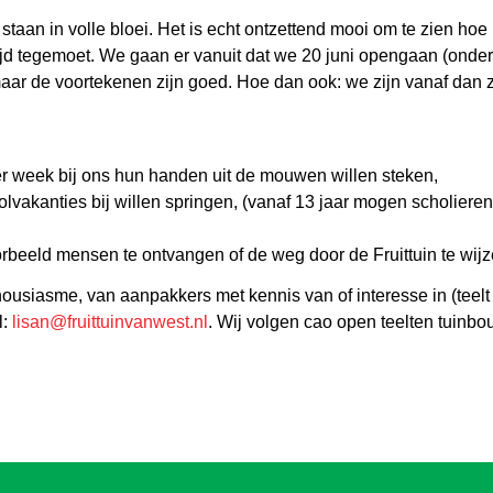
taan in volle bloei. Het is echt ontzettend mooi om te zien hoe 
tijd tegemoet. We gaan er vanuit dat we 20 juni opengaan (onde
maar de voortekenen zijn goed. Hoe dan ook: we zijn vanaf dan
r week bij ons hun handen uit de mouwen willen steken,
lvakanties bij willen springen, (vanaf 13 jaar mogen scholiere
oorbeeld mensen te ontvangen of de weg door de Fruittuin te wijz
housiasme, van aanpakkers met kennis van of interesse in (teelt 
l:
lisan@fruittuinvanwest.nl
. Wij volgen cao open teelten tuinbo