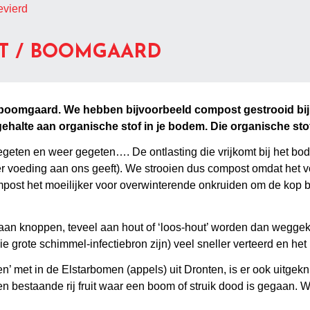
evierd
ST / BOOMGAARD
e boomgaard. We hebben bijvoorbeeld compost gestrooid bij 
ehalte aan organische stof in je bodem. Die organische sto
eten en weer gegeten…. De ontlasting die vrijkomt bij het bod
er voeding aan ons geeft). We strooien dus compost omdat het 
mpost het moeilijker voor overwinterende onkruiden om de kop 
an knoppen, teveel aan hout of ‘loos-hout’ worden dan weggekn
e grote schimmel-infectiebron zijn) veel sneller verteerd en h
t in de Elstarbomen (appels) uit Dronten, is er ook uitgeknipt.
en bestaande rij fruit waar een boom of struik dood is gegaan.