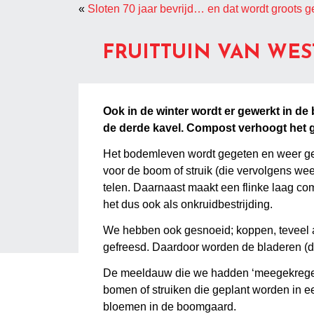
«
Sloten 70 jaar bevrijd… en dat wordt groots g
FRUITTUIN VAN WE
Ook in de winter wordt er gewerkt in d
de derde kavel. Compost verhoogt het g
Het bodemleven wordt gegeten en weer geg
voor de boom of struik (die vervolgens we
telen. Daarnaast maakt een flinke laag co
het dus ook als onkruidbestrijding.
We hebben ook gesnoeid; koppen, teveel a
gefreesd. Daardoor worden de bladeren (di
De meeldauw die we hadden ‘meegekregen’ me
bomen of struiken die geplant worden in e
bloemen in de boomgaard.