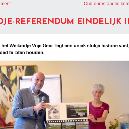
nument
Oud-dorpsraadlid kom
DJE-REFERENDUM EINDELIJK I
et Weilandje Vrije Geer’ legt een uniek stukje historie vas
oed te laten houden.