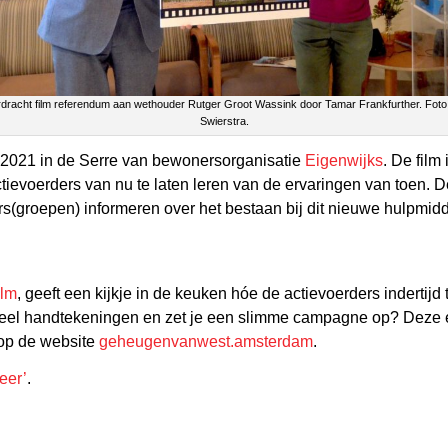
dracht film referendum aan wethouder Rutger Groot Wassink door Tamar Frankfurther. Foto:
Swierstra.
 2021 in de Serre van bewonersorganisatie
Eigenwijks
. De fil
evoerders van nu te laten leren van de ervaringen van toen. De 
rs(groepen) informeren over het bestaan bij dit nieuwe hulpmidd
lm
, geeft een kijkje in de keuken hóe de actievoerders indertijd
el veel handtekeningen en zet je een slimme campagne op? Dez
t op de website
geheugenvanwest.amsterdam
.
eer’
.