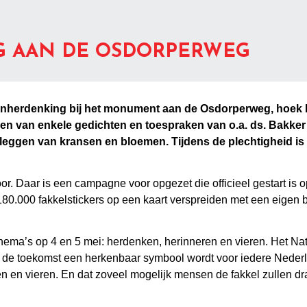
 AAN DE OSDORPERWEG
odenherdenking bij het monument aan de Osdorperweg, hoe
lezen van enkele gedichten en toespraken van o.a. ds. Bakk
t leggen van kransen en bloemen. Tijdens de plechtigheid i
 door. Daar is een campagne voor opgezet die officieel gestart i
.180.000 fakkelstickers op een kaart verspreiden met een eigen 
thema’s op 4 en 5 mei: herdenken, herinneren en vieren. Het Nat
 in de toekomst een herkenbaar symbool wordt voor iedere Nederl
n en vieren. En dat zoveel mogelijk mensen de fakkel zullen d