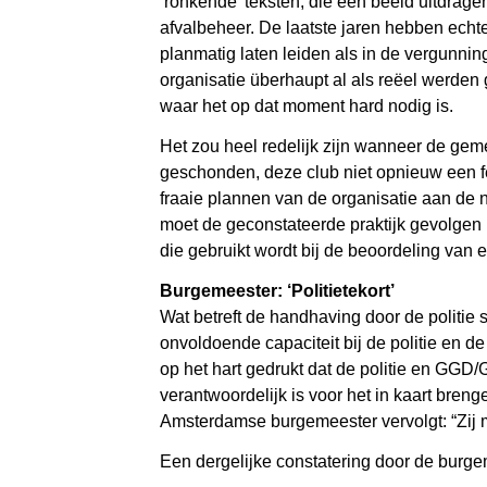
‘ronkende’ teksten, die een beeld uitdragen
afvalbeheer. De laatste jaren hebben echte
planmatig laten leiden als in de vergunn
organisatie überhaupt al als reëel werden
waar het op dat moment hard nodig is.
Het zou heel redelijk zijn wanneer de gem
geschonden, deze club niet opnieuw een f
fraaie plannen van de organisatie aan de n
moet de geconstateerde praktijk gevolgen 
die gebruikt wordt bij de beoordeling va
Burgemeester: ‘Politietekort’
Wat betreft de handhaving door de politie 
onvoldoende capaciteit bij de politie en
op het hart gedrukt dat de politie en GGD
verantwoordelijk is voor het in kaart bren
Amsterdamse burgemeester vervolgt: “Zij m
Een dergelijke constatering door de burge