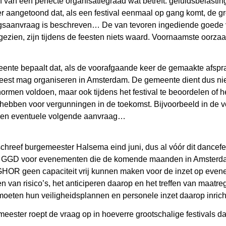
 van een perfecte organisatiegraad wat betreft: geluidsbelasting
r aangetoond dat, als een festival eenmaal op gang komt, de gr
ingsaanvraag is beschreven… De van tevoren ingediende goede 
 gezien, zijn tijdens de feesten niets waard. Voornaamste oorz
eente bepaalt dat, als de voorafgaande keer de gemaakte afspra
eest mag organiseren in Amsterdam. De gemeente dient dus niet
ormen voldoen, maar ook tijdens het festival te beoordelen of h
hebben voor vergunningen in de toekomst. Bijvoorbeeld in de v
n een eventuele volgende aanvraag…
schreef burgemeester Halsema eind juni, dus al vóór dit dancef
 de GGD voor evenementen die de komende maanden in Amsterdam
/GHOR geen capaciteit vrij kunnen maken voor de inzet op evene
gen van risico’s, het anticiperen daarop en het treffen van maat
oeten hun veiligheidsplannen en personele inzet daarop inrich
meester roept de vraag op in hoeverre grootschalige festivals 