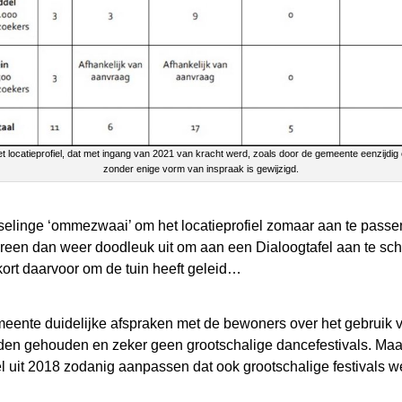
t locatieprofiel, dat met ingang van 2021 van kracht werd, zoals door de gemeente eenzijdig
zonder enige vorm van inspraak is gewijzigd.
elinge ‘ommezwaai’ om het locatieprofiel zomaar aan te passen 
reen dan weer doodleuk uit om aan een Dialoogtafel aan te schu
 kort daarvoor om de tuin heeft geleid…
eente duidelijke afspraken met de bewoners over het gebruik v
rden gehouden en zeker geen grootschalige dancefestivals. Maar 
fiel uit 2018 zodanig aanpassen dat ook grootschalige festivals