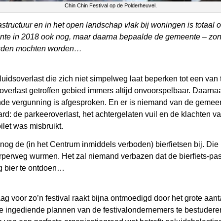
Chin Chin Festival op de Polderheuvel.
rastructuur en in het open landschap vlak bij woningen is totaal
ente in 2018 ook nog, maar daarna bepaalde de gemeente – zon
houden mochten worden…
dsoverlast die zich niet simpelweg laat beperken tot een van t
soverlast getroffen gebied immers altijd onvoorspelbaar. Daarna
nde vergunning is afgesproken. En er is niemand van de gemeente
d: de parkeeroverlast, het achtergelaten vuil en de klachten 
ilet was misbruikt.
 nog de (in het Centrum inmiddels verboden) bierfietsen bij. Die
orperweg wurmen. Het zal niemand verbazen dat de bierfiets-p
ig bier te ontdoen…
g
ag voor zo’n festival raakt bijna ontmoedigd door het grote aan
 ingediende plannen van de festivalondernemers te bestuderen,