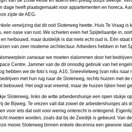
 begin van de 20ste eeuw en ademt een prettig dorps sfeertje. V
 ten dage heeft plaatsgemaakt voor appartementen en horeca. A
deze zijde de AEG.
ele verwijzing dat dit ooit Sloterweg heette. Huis Te Vraag is 
, een oase van rust. We schieten even het Spijtellaantje in, ooi
 en herbouwd, maar duidelijk is dat niets echt oud is. Eén staa
izen van zeer moderne architectuur. Arbeiders hebben in het Spi
Aalsmeerplein vanwaar we moeten slalommen door het bedrijvent
pace Centre. Jammer van de dit onnodig gebruik van het engels 
kig hebben we de foto’s nog. A10, Sneevlietweg (van niks naar
bedrijven met hun rug naar de Sloterweg, rechts huizen met de r
ht bebouwd. Het oogt wat vreemd, maar de huizen lijken heel geri
e Sloterweg, links de witte arbeidershuisje een open stukje op
erij de Bijweg. Te vrezen valt dat zowel de arbeidershuisjes al
en voor iets dat ooit voor weinig onterecht is onteigend. Eigenl
cht moeten worden, zoals dat bij de Zeedijk is gebeurd. Van d
is onze mooie Sloterweg binnen enkele decennia een gewone stads