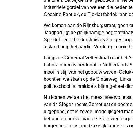
die toren. Dit wijkje is al gebouwd in het
industriële gordel van weleer, die heden
Cocaïne Fabriek, de Tjoklat fabriek, aan 
We komen aan de Rijnsburgstraat, geen enk
Jaagpad ligt de gelijknamige begraafplaats
Speidel. De arbeidershuisjes zijn gesloopt
afstand oogt het aardig. Verderop mooie hu
Langs de Generaal Vetterstraat naar het 
Laboratorium is herdoopt in Netherlands S
mooi in stijl van het gebouw waren. Geluk
bocht en we staan op de Sloterweg. Links 
politieschool is inmiddels bijna geheel dic
Nu komen we aan het meest sfeervolle stukj
van dr. Sieger, rechts Zomerlust en boerd
uitgepond, dat is zoveel mogelijk geld mak
behoud en herstel van de Sloterweg opgeri
burgerinitiatief is noodzakelijk, anders 