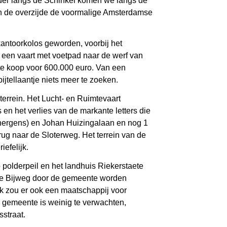
erder langs de Schinkel komen we langs de
an de overzijde de voormalige Amsterdamse
kantoorkolos geworden, voorbij het
t een vaart met voetpad naar de werf van
t te koop voor 600.000 euro. Van een
jtellaantje niets meer te zoeken.
errein. Het Lucht- en Ruimtevaart
en het verlies van de markante letters die
 nergens) en Johan Huizingalaan en nog 1
ug naar de Sloterweg. Het terrein van de
efelijk.
 polderpeil en het landhuis Riekerstaete
s de Bijweg door de gemeente worden
ijk zou er ook een maatschappij voor
e gemeente is weinig te verwachten,
straat.