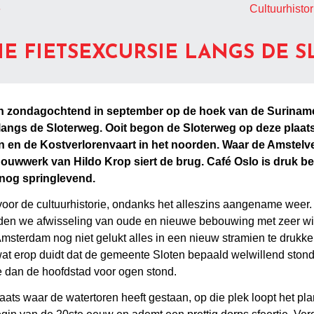
e
Cultuurhistor
E FIETSEXCURSIE LANGS DE 
een zondagochtend in september op de hoek van de Suriname
 langs de Sloterweg. Ooit begon de Sloterweg op deze plaa
n en de Kostverlorenvaart in het noorden. Waar de Amstel
ouwwerk van Hildo Krop siert de brug. Café Oslo is druk be
 nog springlevend.
g voor de cultuurhistorie, ondanks het alleszins aangename wee
nden we afwisseling van oude en nieuwe bebouwing met zeer wi
msterdam nog niet gelukt alles in een nieuw stramien te drukk
wat erop duidt dat de gemeente Sloten bepaald welwillend ston
ze dan de hoofdstad voor ogen stond.
aats waar de watertoren heeft gestaan, op die plek loopt het pl