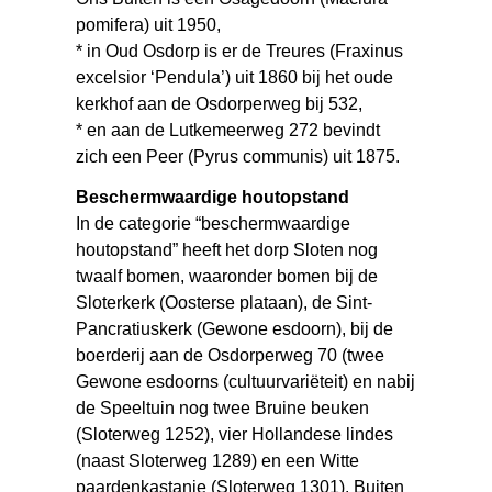
pomifera) uit 1950,
* in Oud Osdorp is er de Treures (Fraxinus
excelsior ‘Pendula’) uit 1860 bij het oude
kerkhof aan de Osdorperweg bij 532,
* en aan de Lutkemeerweg 272 bevindt
zich een Peer (Pyrus communis) uit 1875.
Beschermwaardige houtopstand
In de categorie “beschermwaardige
houtopstand” heeft het dorp Sloten nog
twaalf bomen, waaronder bomen bij de
Sloterkerk (Oosterse plataan), de Sint-
Pancratiuskerk (Gewone esdoorn), bij de
boerderij aan de Osdorperweg 70 (twee
Gewone esdoorns (cultuurvariëteit) en nabij
de Speeltuin nog twee Bruine beuken
(Sloterweg 1252), vier Hollandese lindes
(naast Sloterweg 1289) en een Witte
paardenkastanje (Sloterweg 1301). Buiten