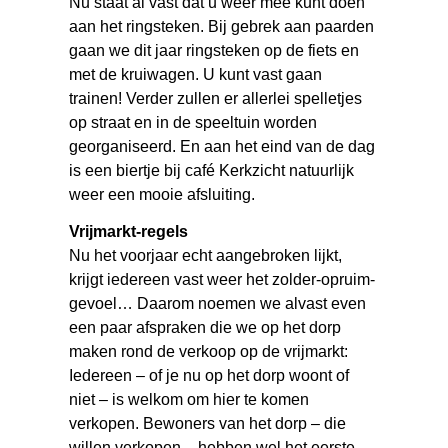
Nu staat al vast dat u weer mee kunt doen
aan het ringsteken. Bij gebrek aan paarden
gaan we dit jaar ringsteken op de fiets en
met de kruiwagen. U kunt vast gaan
trainen! Verder zullen er allerlei spelletjes
op straat en in de speeltuin worden
georganiseerd. En aan het eind van de dag
is een biertje bij café Kerkzicht natuurlijk
weer een mooie afsluiting.
Vrijmarkt-regels
Nu het voorjaar echt aangebroken lijkt,
krijgt iedereen vast weer het zolder-opruim-
gevoel… Daarom noemen we alvast even
een paar afspraken die we op het dorp
maken rond de verkoop op de vrijmarkt:
Iedereen – of je nu op het dorp woont of
niet – is welkom om hier te komen
verkopen. Bewoners van het dorp – die
willen verkopen – hebben wel het eerste