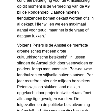
concrete bedreiging voor de Amstelscheg
op dit moment is de verbreding van de A9
bij de Rondehoep. Daartoe moeten
tienduizenden bomen gekapt worden of zijn
al gekapt. Hier willen we een maximaal
aantal voor terug, maar het is de vraag of
dat gaat lukken.”
Volgens Peters is de Amstel de “perfecte
groene scheg met een grote
cultuurhistorische betekenis”. In lussen
slingert de Amstel zich door veenweiden en
polders, langs monumentale 17de-eeuwse
landhuizen en stijlvolle buitenplaatsen. Per
jaar recreëren hier drie miljoen bezoekers.
Peters wijst op stukken land die zijn
opgekocht door projectontwikkelaars, “met
alle angstige gevolgen vandien. De
lotgevallen en de politieke besluitvorming
in Amstelland zijn symptomatisch voor de